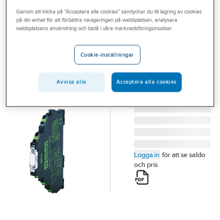
Outlet
Genom att klicka på "Acceptera alla cookies" samtycker du till lagring av cookies
på din enhet för att förbättra navigeringen på webbplatsen, analysera
MURRELEKTRONIK
Branscher
webbplatsens användning och bistå i våra marknadsföringsinsatser.
Optokopplare
Tjänster
OPTOKOPPLARE
Cookie-inställningar
MIRO 24VDC
Vårt erbjudande
6652500
Aktuellt
Artikelnummer:
4029223
Avvisa alla
Acceptera alla cookies
Lev. artikelnr:
6652500
Logga in
för att se saldo
och pris