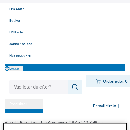
Om Ahlsell
Butiker
Hållbarhet
Jobba hos oss
Nya produkter
Logga in
Orderrader:
0
Produkter
Beställ direkt
Varumärken
Ahlsell
Produkter
El
Automation 29-45
40 Reläer
Kampanjer
Optokopplare
Optokopplare