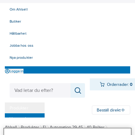
Om Ahlsell
Butiker
Hållbarhet
Jobba hos oss
Nya produkter
Logga in
Orderrader:
0
Produkter
Beställ direkt
Varumärken
Ahlsell
Produkter
El
Automation 29-45
40 Reläer
Kampanjer
Optokopplare
Optokopplare