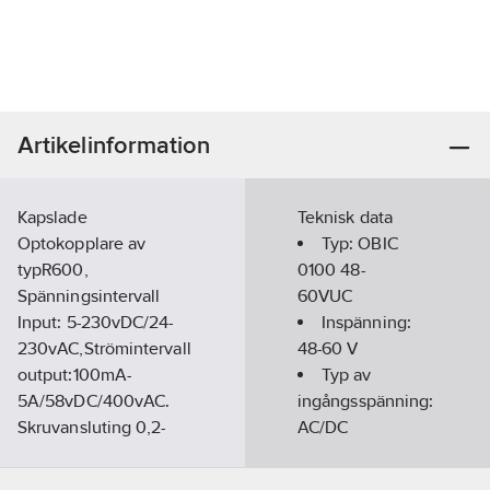
Artikelinformation
Kapslade
Teknisk data
Optokopplare av
Typ:
OBIC
typR600,
0100 48-
Spänningsintervall
60VUC
Input: 5-230vDC/24-
Inspänning:
230vAC,Strömintervall
48-60
V
output:100mA-
Typ av
5A/58vDC/400vAC.
ingångsspänning:
Skruvansluting 0,2-
AC/DC
2,5mm2 eller
Utspänning:
fjäderansluting 0,22-
4.5-58
V