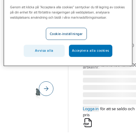
Outlet
Genom att klicka på "Acceptera alla cookies" samtycker du till lagring av cookies
på din enhet för att förbättra navigeringen på webbplatsen, analysera
ABB
Branscher
webbplatsens användning och bistå i våra marknadsföringsinsatser.
Optokopplare
Tjänster
R600
Cookie-inställningar
OPTOKOPPLARE R600
Vårt erbjudande
OBIC 0100 4 OBIC 0100
Bli kund
Avvisa alla
Acceptera alla cookies
48-60VAC/DC
Artikelnummer:
4029165
Aktuellt
Lev.
1SNA645049R120
artikelnr:
Logga in
för att se saldo och
pris