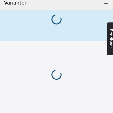
Varianter
2
Omkopplingsavstånd:
16
mm
Feedba
Explosionssäkerhetskate
för damm:
Ingen
Typ av
elanslutning:
Kabel
Explosionssäkerhetskate
för gas:
Ingen
Hölje på
kapslingen:
Övrigt
Kaskadkoppling