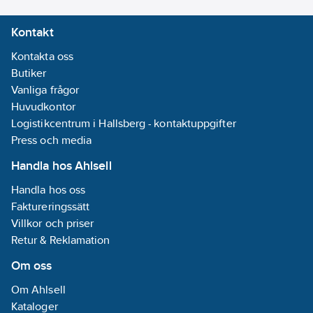
möjlig:
Nej
Kontakt
Material
hus/kapsling/stomme:
Kontakta oss
Plast
Butiker
Vanliga frågor
Konstruktionstyp
Huvudkontor
kapsling:
Logistikcentrum i Hallsberg - kontaktuppgifter
Cylinder,
Press och media
skruvgänga
Handla hos Ahlsell
Lämplig för
säkerhetsfunktioner:
Handla hos oss
Nej
Faktureringssätt
Villkor och priser
Matningsspänning:
Retur & Reklamation
10-40
V
Om oss
Max.
utström vid
Om Ahlsell
skyddad
Kataloger