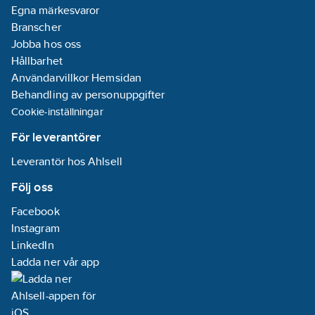
utgång:
200
Egna märkesvaror
mA
Branscher
Med
Jobba hos oss
övervakningsfunktion
Hållbarhet
för inkopplade
Användarvillkor Hemsidan
apparater:
Nej
Behandling av personuppgifter
Mekaniska
Cookie-inställningar
monteringsvillkor
För leverantörer
för givare:
Koncis
Leverantör hos Ahlsell
Följ oss
Märkspänning
matning vid
Facebook
DC:
12-36
V
Instagram
LinkedIn
Omkopplingsfrekvens:
Ladda ner vår app
50
Hz
Diameter
sensor:
30
mm