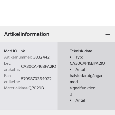
Artikelinformation
Med IO link
Teknisk data
Artikelnummer:
3832442
Typ:
Lev.
CA30CAF16BPA2IO
CA30CAF16BPA2IO
artikelnr:
Antal
Ean
halvledarutgångar
5709870394022
artikelnr:
med
Materialklass
QP029B
signalfunktion:
2
Antal
avsäkrade
halvledarutgångar: