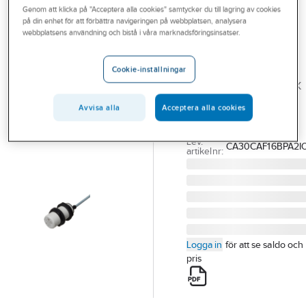
Genom att klicka på "Acceptera alla cookies" samtycker du till lagring av cookies
Outlet
på din enhet för att förbättra navigeringen på webbplatsen, analysera
CARLO GAVAZZI
webbplatsens användning och bistå i våra marknadsföringsinsatser.
Branscher
Kapacitiv givare
Tjänster
CA IO link
Cookie-inställningar
KAPACITIV M30 IO-LINK
Vårt erbjudande
KAB INF
Avvisa alla
Acceptera alla cookies
Aktuellt
CA30CAF16BPA2IO
Artikelnummer:
3832442
Lev.
CA30CAF16BPA2I
artikelnr:
Logga in
för att se saldo och
pris