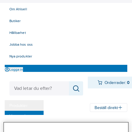
Om Ahlsell
Butiker
Hållbarhet
Jobba hos oss
Nya produkter
Logga in
Orderrader:
0
Produkter
Beställ direkt
Varumärken
Ahlsell
Produkter
El
Automation 29-45
Kampanjer
38 Givare, maskinsäkerhet
Kapacitiva givare