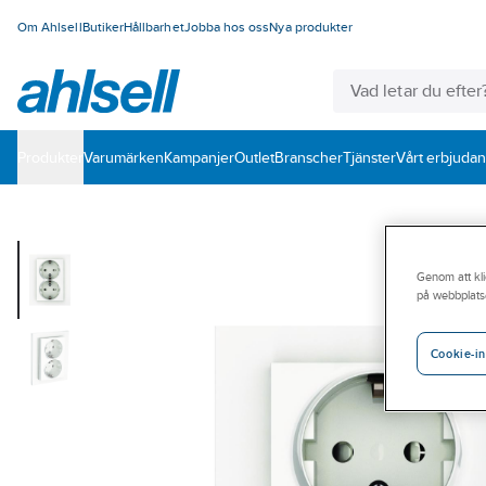
Om Ahlsell
Butiker
Hållbarhet
Jobba hos oss
Nya produkter
Produkter
Varumärken
Kampanjer
Outlet
Branscher
Tjänster
Vårt erbjuda
Genom att kli
på webbplats
Cookie-in