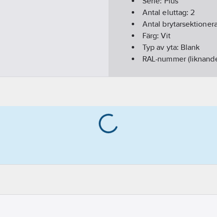
Serie:
Plus
Antal eluttag:
2
Antal brytarsektioner
Färg:
Vit
Typ av yta:
Blank
RAL-nummer (liknand
Modell/Utförande:
Kon
Typ av anslutning:
In
Typ av fastsättning:
M
Enhetens höjd:
107
m
Enhetens bredd:
86
m
Enhetens djup:
49
m
Låsbar:
Nej
Med gångjärnslock:
N
Roterad centralinsats
Med funktionsbelysn
Monteringsmetod:
In
Överspänningsskydd
Material:
Plast