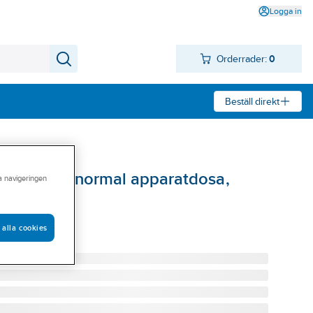
Logga in
Orderrader:
0
Beställ direkt
2-vägs för normal apparatdosa,
ra navigeringen
 F-VIT 5292
 alla cookies