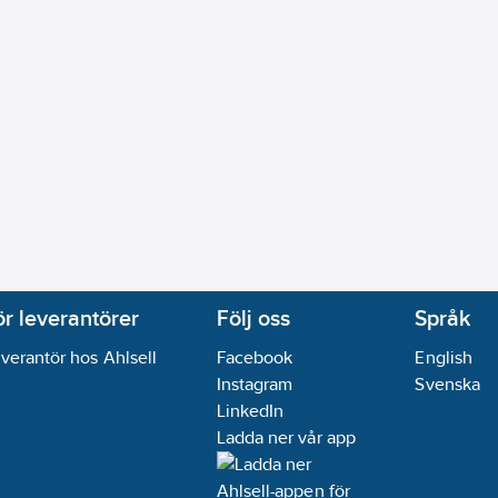
oplast
j
sning:
Nej
lass (IP):
IP20
ning:
Ingen särskild strömförsörjning
Hz
 (enligt VDE):
Nej
ör leverantörer
Följ oss
Språk
verantör hos Ahlsell
Facebook
English
Instagram
Svenska
m:
Nej
LinkedIn
Ladda ner vår app
kning:
Nej
funktion:
Ja
ej