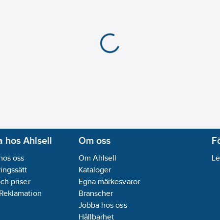
Materialkvalitet:
Term
Med knapp Av/På:
Ne
Med orienteringsbely
Halogenfri:
Ja
Märkström:
16
A
Märkspänning:
250
V
Lämplig för kapslingsk
Särskild strömförsörj
Felströmsskydd:
Nej
Frekvensområde:
50
För svåra förhållanden
Med finsäkring:
Nej
 hos Ahlsell
Om oss
F
Petskyddad:
Nej
hos oss
Om Ahlsell
Le
Transparent:
Nej
ingssätt
Kataloger
Utskjutningsmekanis
och priser
Egna märkesvaror
Ytskydd:
Obehandlad
 Reklamation
Branscher
Textfält/Plats för mär
Jobba hos oss
Med genomkopplings
Hållbarhet
Isolerad montering:
N