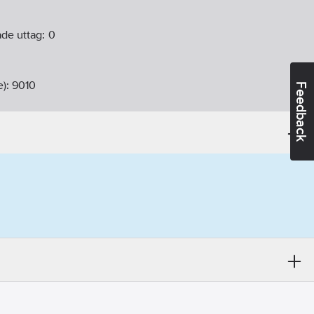
ade uttag:
0
e):
9010
Feedback
takt jordad (Typ F, CEE 7/3 eller 7/4)
sticksklämma (snabbklämma)
ontering med skruv
m
m
m
ej
:
Nej
ing:
Nej
fällt montage
:
Nej