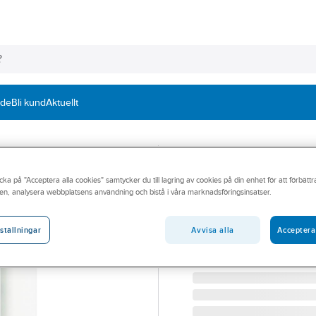
nde
Bli kund
Aktuellt
ELKO
Vägguttag Plus 
cka på "Acceptera alla cookies" samtycker du till lagring av cookies på din enhet för att förbätt
en, analysera webbplatsens användning och bistå i våra marknadsföringsinsatser.
jordad
VÄGGUTTAG 2-V MJ PLUS
Avvisa alla
Acceptera
ställningar
Artikelnummer:
1848186
Lev. artikelnr:
EKO05292