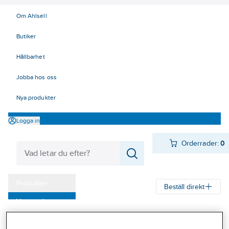
Om Ahlsell
Butiker
Hållbarhet
Jobba hos oss
Nya produkter
Logga in
Orderrader:
0
Produkter
Beställ direkt
Varumärken
Ahlsell
Produkter
Byggsortiment
Trämaterial
Virkesprodukter
Kampanjer
Råspontsluckor