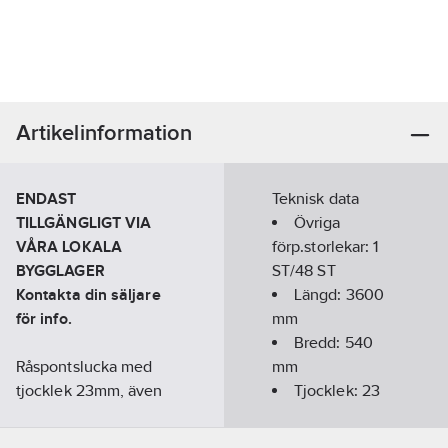
Artikelinformation
ENDAST
Teknisk data
TILLGÄNGLIGT VIA
Övriga
VÅRA LOKALA
förp.storlekar:
1
BYGGLAGER
ST/48 ST
Kontakta din säljare
Längd:
3600
för info.
mm
Bredd:
540
Råspontslucka med
mm
tjocklek 23mm, även
Tjocklek:
23
kallat
mm
"underlagsspontslucka".
Hållfasthet: