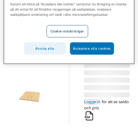
Genom att klicka på "Acceptera alla cookies" samtycker du till lagring av cookies
Outlet
på din enhet för att förbättra navigeringen på webbplatsen, analysera
webbplatsens användning och bistå i våra marknadsföringsinsatser.
Råspontlucka
Branscher
23X540MM
Tjänster
Cookie-inställningar
RÅSPONTLUCKA
Vårt erbjudande
23X540MM L3.6M
C14
Avvisa alla
Acceptera alla cookies
Aktuellt
Artikelnummer:
664096
Lev. artikelnr:
L810013
Logga in
för att se saldo
och pris