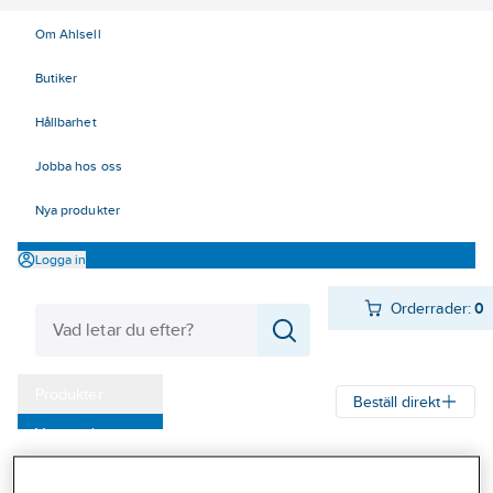
Om Ahlsell
Butiker
Hållbarhet
Jobba hos oss
Nya produkter
Logga in
Orderrader:
0
Produkter
Beställ direkt
Varumärken
Ahlsell
Produkter
Byggsortiment
Trämaterial
Kampanjer
Foder, sockel & lister
Taklister