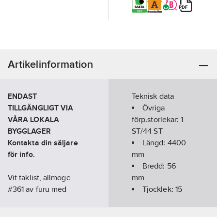
Artikelinformation
ENDAST
Teknisk data
TILLGÄNGLIGT VIA
Övriga
VÅRA LOKALA
förp.storlekar:
1
BYGGLAGER
ST/44 ST
Kontakta din säljare
Längd:
4400
för info.
mm
Bredd:
56
Vit taklist, allmoge
mm
#361 av furu med
Tjocklek:
15
profil 15x56mm.
mm
Används i övergången
Kulör:
NCS S