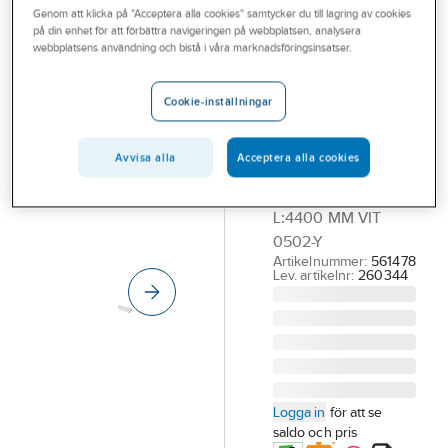
Genom att klicka på "Acceptera alla cookies" samtycker du till lagring av cookies
Outlet
på din enhet för att förbättra navigeringen på webbplatsen, analysera
webbplatsens användning och bistå i våra marknadsföringsinsatser.
Taklist
Branscher
Allmoge #361
Tjänster
Cookie-inställningar
Furu
Vårt erbjudande
15X56MM Vit
Avvisa alla
Acceptera alla cookies
Bli kund
TAKLIST ALLMOGE
#361 15X56 MM
Aktuellt
L:4400 MM VIT
0502-Y
Artikelnummer:
561478
Lev. artikelnr:
260344
Logga in
för att se
saldo och pris