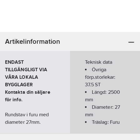
Artikelinformation
ENDAST
Teknisk data
TILLGÄNGLIGT VIA
Övriga
VÅRA LOKALA
förp.storlekar:
BYGGLAGER
37.5 ST
Kontakta din säljare
Längd:
2500
för info.
mm
Diameter:
27
Rundstav i furu med
mm
diameter 27mm.
Träslag:
Furu
Obehandlade lister
lämpar sig för egen