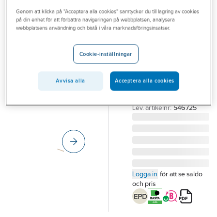
Outlet
Genom att klicka på "Acceptera alla cookies" samtycker du till lagring av cookies
på din enhet för att förbättra navigeringen på webbplatsen, analysera
Rundstav Furu
Branscher
webbplatsens användning och bistå i våra marknadsföringsinsatser.
27MM
Tjänster
Obehandlad
Cookie-inställningar
Vårt erbjudande
RUNDSTAV OBH 27
Bli kund
MM L:2500 MM FURU
Avvisa alla
Acceptera alla cookies
OBH 20ST/BNT
Aktuellt
Artikelnummer:
63997812
Lev. artikelnr:
546725
Logga in
för att se saldo
och pris