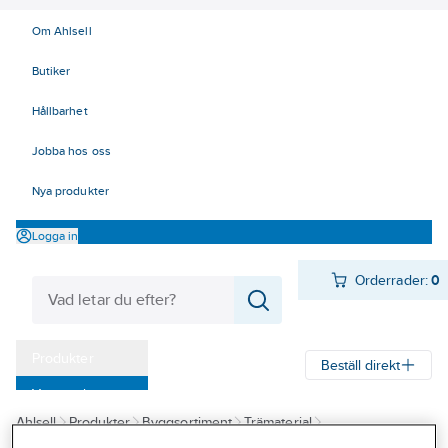
Om Ahlsell
Butiker
Hållbarhet
Jobba hos oss
Nya produkter
Logga in
Orderrader:
0
Produkter
Beställ direkt
Varumärken
Ahlsell
Produkter
Byggsortiment
Trämaterial
Kampanjer
Foder, sockel & lister
Rundstavar