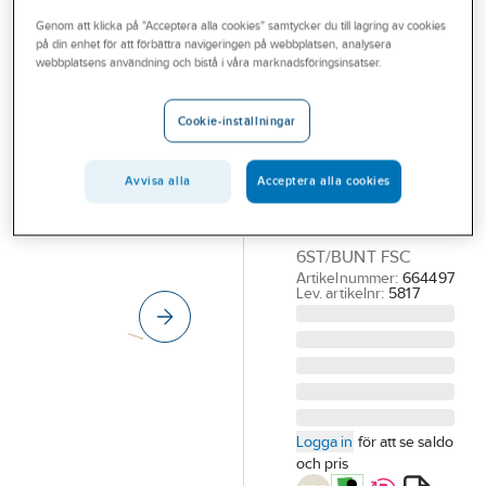
Outlet
Genom att klicka på "Acceptera alla cookies" samtycker du till lagring av cookies
på din enhet för att förbättra navigeringen på webbplatsen, analysera
Planhyvlad
Branscher
webbplatsens användning och bistå i våra marknadsföringsinsatser.
Furu 21X21MM
Tjänster
Obehandlad
Cookie-inställningar
Vårt erbjudande
PLANHYVLAD FURU
Aktuellt
21X21 MM OBEH.
Avvisa alla
Acceptera alla cookies
FALLANDE
LÄNGDER
6ST/BUNT FSC
Artikelnummer:
664497
Lev. artikelnr:
5817
Logga in
för att se saldo
och pris