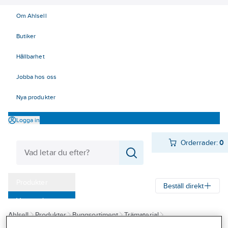
Om Ahlsell
Butiker
Hållbarhet
Jobba hos oss
Nya produkter
Logga in
Orderrader:
0
Produkter
Beställ direkt
Varumärken
Ahlsell
Produkter
Byggsortiment
Trämaterial
Kampanjer
Foder, sockel & lister
Planhyvlat