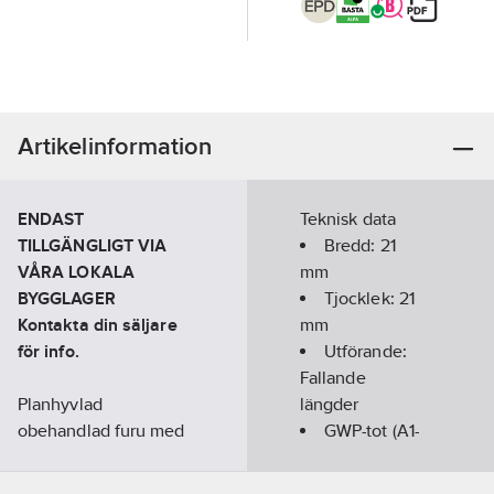
Artikelinformation
ENDAST
Teknisk data
TILLGÄNGLIGT VIA
Bredd:
21
VÅRA LOKALA
mm
BYGGLAGER
Tjocklek:
21
Kontakta din säljare
mm
för info.
Utförande:
Fallande
Planhyvlad
längder
obehandlad furu med
GWP-tot (A1-
profil 21x21mm.
A3):
-0,2514
Planhyvlat har massor
kgCO2e/M