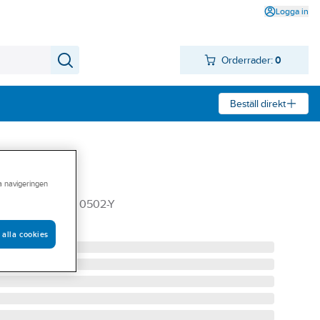
Logga in
Orderrader:
0
Beställ direkt
43MM Vit
ra navigeringen
L:4400 MM VIT 0502-Y
 alla cookies