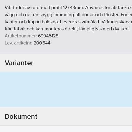
Vitt foder av furu med profil 12x43mm. Används för att täcka
vägg och ger en snygg inramning till dörrar och fönster. Foder
kanter och kupad baksida. Levereras vitmålad på fingerskarvad 
från fabrik och kan monteras direkt, lämpligtvis med dyckert.
Artikelnummer:
69945128
Lev. artikelnr:
200644
Ean artikelnr:
7350062897869
Materialklass
CT120B
Varianter
Dokument