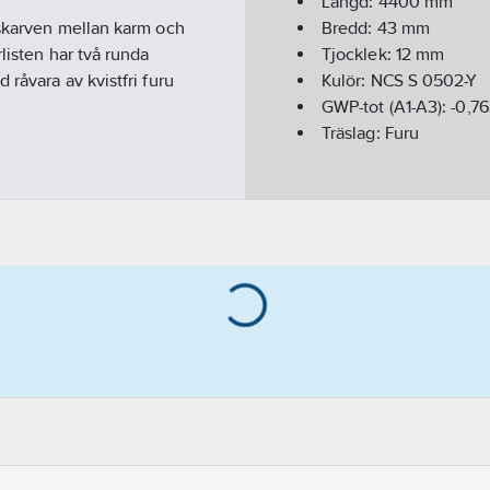
Längd:
4400
mm
 skarven mellan karm och
Bredd:
43
mm
listen har två runda
Tjocklek:
12
mm
råvara av kvistfri furu
Kulör:
NCS S 0502-Y
GWP-tot (A1-A3):
-0,7
Träslag:
Furu