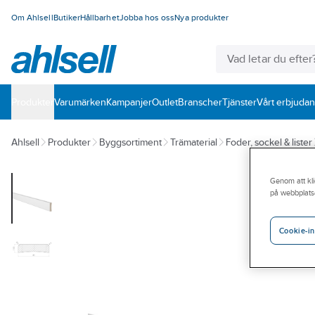
Om Ahlsell
Butiker
Hållbarhet
Jobba hos oss
Nya produkter
Produkter
Varumärken
Kampanjer
Outlet
Branscher
Tjänster
Vårt erbjuda
Ahlsell
Produkter
Byggsortiment
Trämaterial
Foder, sockel & lister
Genom att kli
på webbplats
Cookie-in