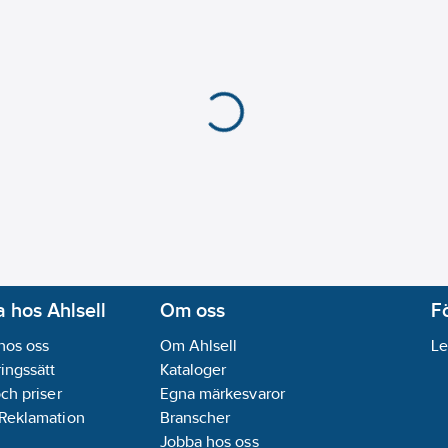
 hos Ahlsell
Om oss
F
hos oss
Om Ahlsell
Le
ingssätt
Kataloger
och priser
Egna märkesvaror
 Reklamation
Branscher
Jobba hos oss