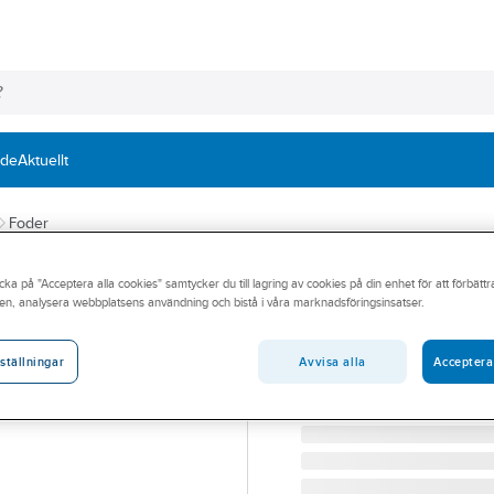
nde
Aktuellt
Foder
Foder Furu 12X
cka på "Acceptera alla cookies" samtycker du till lagring av cookies på din enhet för att förbätt
en, analysera webbplatsens användning och bistå i våra marknadsföringsinsatser.
FODER 12X43 MM FURU 
Artikelnummer:
69945128
Lev. artikelnr:
200644
Avvisa alla
Acceptera
ställningar