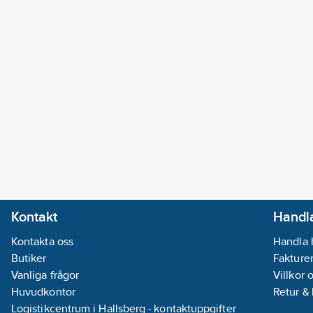
Kontakt
Handla
Kontakta oss
Handla 
Butiker
Fakturer
Vanliga frågor
Villkor 
Huvudkontor
Retur &
Logistikcentrum i Hallsberg - kontaktuppgifter