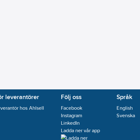
ör leverantörer
Följ oss
Språk
verantör hos Ahlsell
Facebook
English
Instagram
Svenska
LinkedIn
Ladda ner vår app