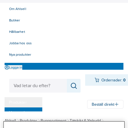
Om Ahlsell
Butiker
Hållbarhet
Jobba hos oss
Nya produkter
Logga in
Orderrader:
0
Produkter
Beställ direkt
Varumärken
Ahlsell
Produkter
Byggsortiment
Tätskikt & Ytskydd
Kampanjer
Våtrumssystem