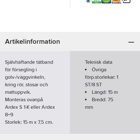
Artikelinformation
Självhäftande tätband
Teknisk data
för försegling i
Övriga
golv-/väggvinkeln,
förp.storlekar:
1
kring rör, stosar och
ST/8 ST
mattuppvik.
Längd:
15
m
Monteras ovanpå
Bredd:
75
Ardex S 1-K eller Ardex
mm
8+9
Storlek: 15 m x 7,5 cm.
Artikelnummer:
759082
Lev. artikelnr:
30925