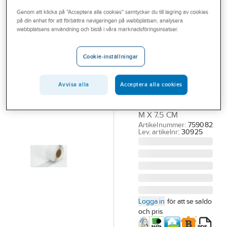
Outlet
Genom att klicka på "Acceptera alla cookies" samtycker du till lagring av cookies
på din enhet för att förbättra navigeringen på webbplatsen, analysera
ARDEX
Branscher
webbplatsens användning och bistå i våra marknadsföringsinsatser.
Tätband
Tjänster
Ardex STB 15-
Cookie-inställningar
75
Vårt erbjudande
TÄTBAND
Bli kund
Avvisa alla
Acceptera alla cookies
SJÄLVHÄFTANDE
Aktuellt
ARDEX STB 15-75. 15
M X 7.5 CM
Artikelnummer:
759082
Lev. artikelnr:
30925
Logga in
för att se saldo
och pris