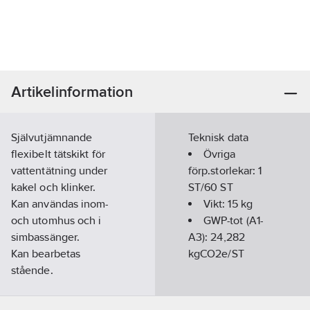
Artikelinformation
Självutjämnande
Teknisk data
flexibelt tätskikt för
Övriga
vattentätning under
förp.storlekar:
1
kakel och klinker.
ST/60 ST
Kan användas inom-
Vikt:
15
kg
och utomhus och i
GWP-tot (A1-
simbassänger.
A3):
24,282
Kan bearbetas
kgCO2e/ST
stående.
Vattentät upp till 5 bar,
diffusionsöppen.