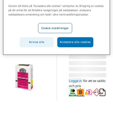
Outlet
Genom att klicka på "Acceptera alla cookies" samtycker du till lagring av cookies
på din enhet för att förbättra navigeringen på webbplatsen, analysera
ARDEX
Branscher
webbplatsens användning och bistå i våra marknadsföringsinsatser.
Tätskikt Ardex
Tjänster
S 8 Flow
Cookie-inställningar
TÄTSKIKT ARDEX S 8
Vårt erbjudande
FLOW. 15 KG
Bli kund
Avvisa alla
Acceptera alla cookies
Artikelnummer:
759060
Lev. artikelnr:
24224
Aktuellt
Logga in
för att se saldo
och pris