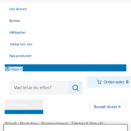
Om Ahlsell
Butiker
Hållbarhet
Jobba hos oss
Nya produkter
Logga in
Orderrader:
0
Produkter
Beställ direkt
Varumärken
Ahlsell
Produkter
Byggsortiment
Tätskikt & Ytskydd
Kampanjer
Våtrumssystem