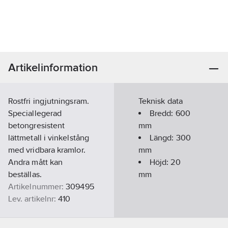
Artikelinformation
Rostfri ingjutningsram.
Teknisk data
Speciallegerad
Bredd:
600
betongresistent
mm
lättmetall i vinkelstång
Längd:
300
med vridbara kramlor.
mm
Andra mått kan
Höjd:
20
beställas.
mm
Artikelnummer:
309495
Lev. artikelnr:
410
Ean
7330376004108
artikelnr: