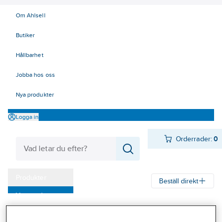
Om Ahlsell
Butiker
Hållbarhet
Jobba hos oss
Nya produkter
Logga in
Orderrader:
0
Produkter
Beställ direkt
Varumärken
Ahlsell
Produkter
Byggsortiment
Inredningsbeslag
Kampanjer
Mattor, galler, ramar, golvlister
Skrapgaller och ramar