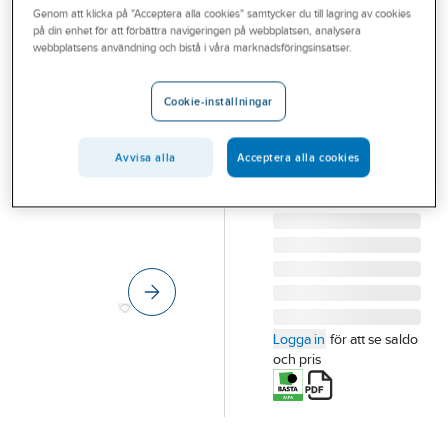
Genom att klicka på "Acceptera alla cookies" samtycker du till lagring av cookies
Outlet
på din enhet för att förbättra navigeringen på webbplatsen, analysera
KÅBE MATTAN
webbplatsens användning och bistå i våra marknadsföringsinsatser.
Branscher
Ram Kåbe
Tjänster
RAM KÅBE 22 RS
Cookie-inställningar
TILL GALLER
Vårt erbjudande
H:20MM 590MM X
Avvisa alla
Acceptera alla cookies
Bli kund
290MM
Artikelnummer:
309495
Aktuellt
Lev. artikelnr:
410
Logga in
för att se saldo
och pris