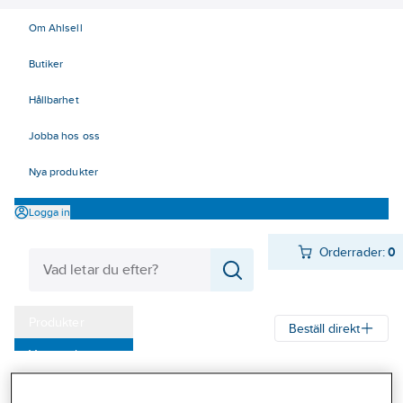
Om Ahlsell
Butiker
Hållbarhet
Jobba hos oss
Nya produkter
Logga in
Orderrader:
0
Produkter
Beställ direkt
Varumärken
Ahlsell
Produkter
Byggsortiment
Inredningsbeslag
Kampanjer
Mattor, galler, ramar, golvlister
Skrapgaller och ramar