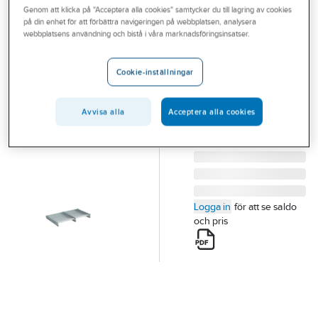
Genom att klicka på "Acceptera alla cookies" samtycker du till lagring av cookies
Outlet
på din enhet för att förbättra navigeringen på webbplatsen, analysera
HABO
webbplatsens användning och bistå i våra marknadsföringsinsatser.
Branscher
Fotskrapa
Tjänster
FOTSKRAPA HABO
Cookie-inställningar
500 Z 600X321MM
Vårt erbjudande
Artikelnummer:
222400X
Lev. artikelnr:
34959
Avvisa alla
Acceptera alla cookies
Bli kund
Aktuellt
Logga in
för att se saldo
och pris