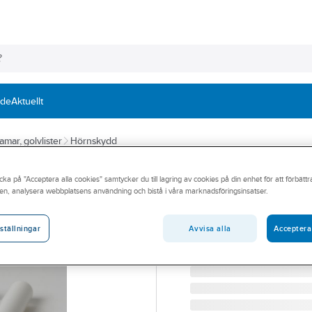
nde
Aktuellt
ramar, golvlister
Hörnskydd
FLEXSTOP
cka på "Acceptera alla cookies" samtycker du till lagring av cookies på din enhet för att förbätt
Klämskydd TB g
en, analysera webbplatsens användning och bistå i våra marknadsföringsinsatser.
KLÄMSKYDD TB GRÅ G
Artikelnummer:
83863680
Avvisa alla
Acceptera
ställningar
Lev. artikelnr:
100421