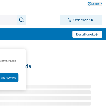
Logga in
Orderrader:
0
Beställ direkt
ra navigeringen
ångjärnssida
ÅNGJÄRNSSIDA
 alla cookies