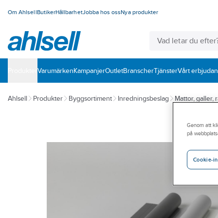
Om Ahlsell
Butiker
Hållbarhet
Jobba hos oss
Nya produkter
Produkter
Varumärken
Kampanjer
Outlet
Branscher
Tjänster
Vårt erbjuda
Ahlsell
Produkter
Byggsortiment
Inredningsbeslag
Mattor, galler, 
Genom att kli
på webbplats
Cookie-in