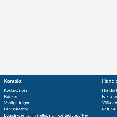
Kontakt
Handla
Kontakta oss
Handla 
Butiker
Fakturer
Vanliga frågor
Villkor 
Huvudkontor
Retur &
Logistikcentrum i Hallsberg - kontaktuppgifter