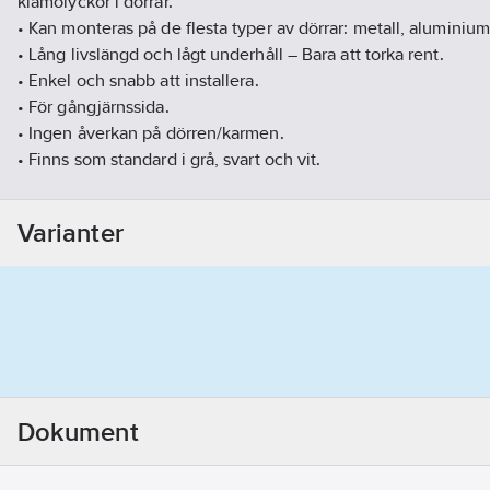
klämolyckor i dörrar.
• Kan monteras på de flesta typer av dörrar: metall, aluminium
• Lång livslängd och lågt underhåll – Bara att torka rent.
• Enkel och snabb att installera.
• För gångjärnssida.
• Ingen åverkan på dörren/karmen.
• Finns som standard i grå, svart och vit.
• Standardlängden är 1950 mm. (Kapas mellan gångjärnen, s
Artikelnummer:
83863680
Varianter
Lev. artikelnr:
100421
Ean artikelnr:
7350156530177
Materialklass
CX1900
Dokument