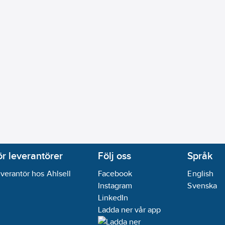
ör leverantörer
Följ oss
Språk
verantör hos Ahlsell
Facebook
English
Instagram
Svenska
LinkedIn
Ladda ner vår app