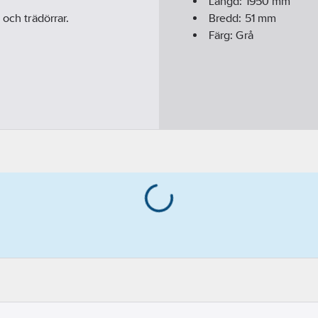
Längd:
1950
mm
 och trädörrar.
Bredd:
51
mm
Färg:
Grå
kyddar över 2000 mm.)