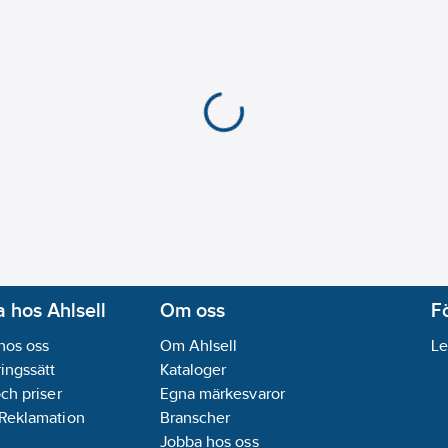
 hos Ahlsell
Om oss
F
hos oss
Om Ahlsell
Le
ingssätt
Kataloger
och priser
Egna märkesvaror
 Reklamation
Branscher
Jobba hos oss