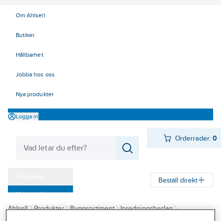
Om Ahlsell
Butiker
Hållbarhet
Jobba hos oss
Nya produkter
Logga in
Orderrader:
0
Produkter
Beställ direkt
Varumärken
Ahlsell
Produkter
Byggsortiment
Inredningsbeslag
Kampanjer
Mattor, galler, ramar, golvlister
Hörnskydd