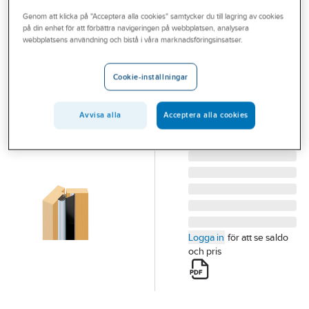
Outlet
Genom att klicka på "Acceptera alla cookies" samtycker du till lagring av cookies
på din enhet för att förbättra navigeringen på webbplatsen, analysera
FLEXSTOP
Branscher
webbplatsens användning och bistå i våra marknadsföringsinsatser.
Klämskydd
Tjänster
Flexstop
Cookie-inställningar
KLÄMSKYDD FS
Vårt erbjudande
RULLGARDIN ALU
Bli kund
Avvisa alla
Acceptera alla cookies
NATUR FLEXSTOP
Artikelnummer:
79746712
Aktuellt
Lev. artikelnr:
100446
Logga in
för att se saldo
och pris