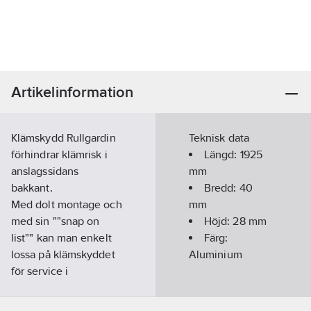
Artikelinformation
Klämskydd Rullgardin
Teknisk data
förhindrar klämrisk i
Längd:
1925
anslagssidans
mm
bakkant.
Bredd:
40
Med dolt montage och
mm
med sin ""snap on
Höjd:
28
mm
list"" kan man enkelt
Färg:
lossa på klämskyddet
Aluminium
för service i
dörrmiljön.
Klämskyddet är för