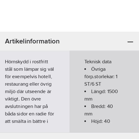
Artikelinformation
Hörnskydd i rostfritt
Teknisk data
stål som lämpar sig väl
Övriga
för exempelvis hotell,
förp.storlekar:
1
restaurang eller övrig
ST/6 ST
miljö där utseende är
Längd:
1500
viktigt. Den övre
mm
avslutningen har på
Bredd:
40
båda sidor en radie för
mm
att smälta in bättre i
Höjd:
40
miljön och inte samla
mm
damm eller smuts.
Material: