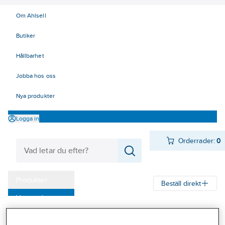
Om Ahlsell
Butiker
Hållbarhet
Jobba hos oss
Nya produkter
Logga in
Orderrader:
0
Produkter
Beställ direkt
Varumärken
Ahlsell
Produkter
Byggsortiment
Inredningsbeslag
Kampanjer
Mattor, galler, ramar, golvlister
Hörnskydd