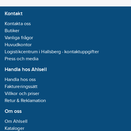
Lev. artikelnr:
1164809
Kontakt
Ean
7391719221552
artikelnr:
Kontakta oss
Materialklass
CX690A
Butiker
Vanliga frågor
Huvudkontor
Logistikcentrum i Hallsberg - kontaktuppgifter
Press och media
Handla hos Ahlsell
Handla hos oss
Faktureringssätt
Villkor och priser
Retur & Reklamation
Om oss
Om Ahlsell
Kataloger