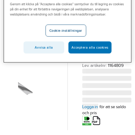
Genom att klicka på "Acceptera alla cookies" samtycker du till lagring av cookies
Outlet
på din enhet för att förbättra navigeringen på webbplatsen, analysera
webbplatsens användning och bistå i våra marknadsföringsinsatser.
Hörnskydd
Branscher
Slimline rostfri
Tjänster
Cookie-inställningar
HÖRNSKYDD
Vårt erbjudande
40X40MM ROSTFRI
SLIM 150CM NR 648
Avvisa alla
Acceptera alla cookies
Aktuellt
BLANK
Artikelnummer:
78083424
Lev. artikelnr:
1164809
Logga in
för att se saldo
och pris