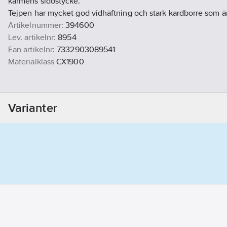
karmens sidostycke.
Tejpen har mycket god vidhäftning och stark kardborre som är s
Artikelnummer:
394600
Lev. artikelnr:
8954
Ean artikelnr:
7332903089541
Materialklass
CX1900
Varianter