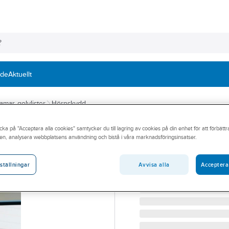
nde
Aktuellt
ramar, golvlister
Hörnskydd
cka på "Acceptera alla cookies" samtycker du till lagring av cookies på din enhet för att förbätt
Klämskydd ytter
en, analysera webbplatsens användning och bistå i våra marknadsföringsinsatser.
KLÄMSKYDD FÖR YTTER
Artikelnummer:
394600
Avvisa alla
Acceptera
ställningar
Lev. artikelnr:
8954