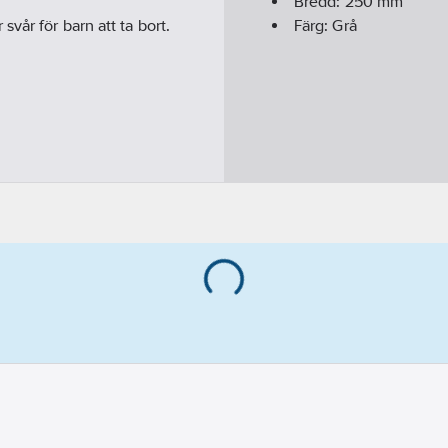
Bredd:
250
mm
vår för barn att ta bort.
Färg:
Grå