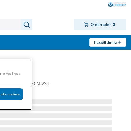
Logga in
Orderrader:
0
Beställ direkt
ra navigeringen
dörr
DÖRRAR 190X25CM 2ST
 alla cookies