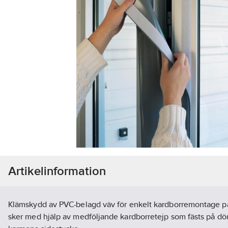
Artikelinformation
Klämskydd av PVC-belagd väv för enkelt kardborremontage på
sker med hjälp av medföljande kardborretejp som fästs på dör