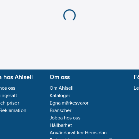
 hos Ahlsell
Om oss
F
hos oss
Om Ahlsell
Le
ingssätt
Kataloger
och priser
Egna märkesvaror
 Reklamation
Branscher
Jobba hos oss
Hållbarhet
Användarvillkor Hemsidan