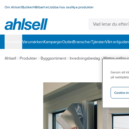
Om Ahlsell
Butiker
Hållbarhet
Jobba hos oss
Nya produkter
Produkter
Varumärken
Kampanjer
Outlet
Branscher
Tjänster
Vårt erbjuda
Ahlsell
Produkter
Byggsortiment
Inredningsbeslag
Mattor, galler, 
Genom att kli
på webbplats
Cookie-in