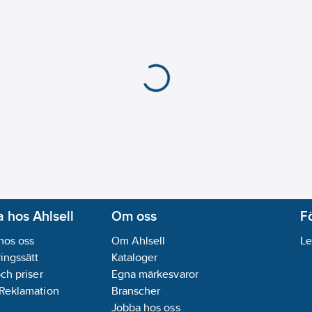
 hos Ahlsell
Om oss
F
hos oss
Om Ahlsell
Le
ingssätt
Kataloger
och priser
Egna märkesvaror
 Reklamation
Branscher
Jobba hos oss