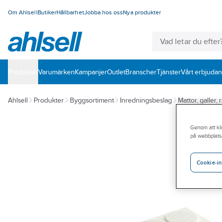
Om Ahlsell
Butiker
Hållbarhet
Jobba hos oss
Nya produkter
Produkter
Varumärken
Kampanjer
Outlet
Branscher
Tjänster
Vårt erbjuda
Ahlsell
Produkter
Byggsortiment
Inredningsbeslag
Mattor, galler, 
Genom att kli
på webbplats
Cookie-in