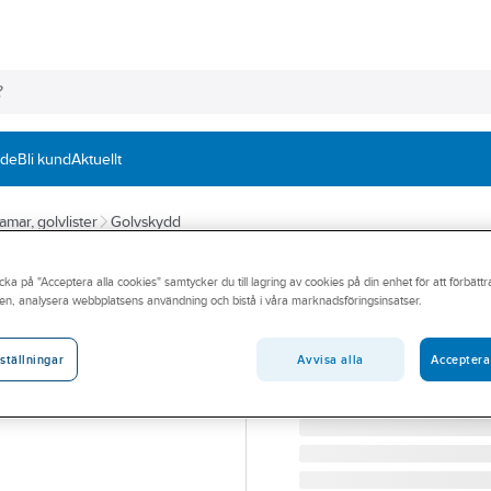
nde
Bli kund
Aktuellt
ramar, golvlister
Golvskydd
A-COLLECTION
cka på "Acceptera alla cookies" samtycker du till lagring av cookies på din enhet för att förbätt
Golvskydd A106
en, analysera webbplatsens användning och bistå i våra marknadsföringsinsatser.
GOLVSKYDD A106 SJÄL
Artikelnummer:
303119
Avvisa alla
Acceptera
ställningar
Lev. artikelnr:
45732