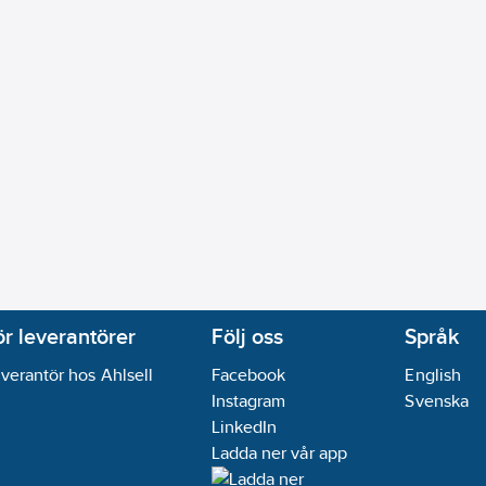
ör leverantörer
Följ oss
Språk
verantör hos Ahlsell
Facebook
English
Instagram
Svenska
LinkedIn
Ladda ner vår app