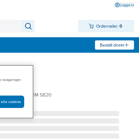
Logga in
Orderrader:
0
Beställ direkt
ra navigeringen
VHÄFTANDE 17MM SB20
 alla cookies