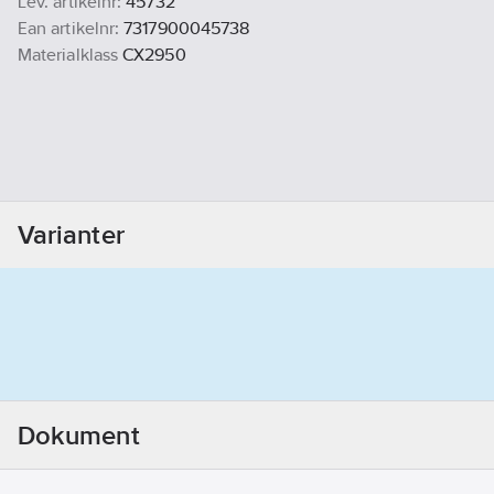
Lev. artikelnr:
45732
Ean artikelnr:
7317900045738
Materialklass
CX2950
Varianter
Dokument