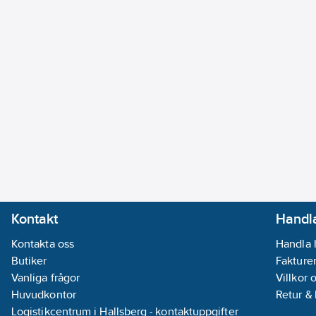
Kontakt
Handla
Kontakta oss
Handla 
Butiker
Fakturer
Vanliga frågor
Villkor 
Huvudkontor
Retur &
Logistikcentrum i Hallsberg - kontaktuppgifter