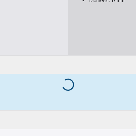
Diameter:
17
mm