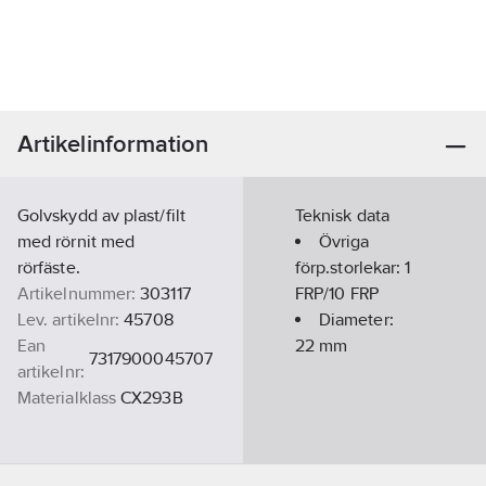
Artikelinformation
Golvskydd av plast/filt
Teknisk data
med rörnit med
Övriga
rörfäste.
förp.storlekar:
1
Artikelnummer:
303117
FRP/10 FRP
Lev. artikelnr:
45708
Diameter:
Ean
22
mm
7317900045707
artikelnr:
Materialklass
CX293B