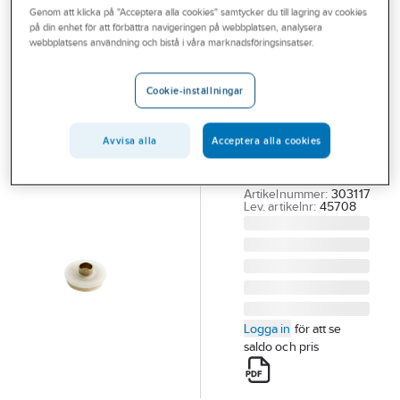
Genom att klicka på "Acceptera alla cookies" samtycker du till lagring av cookies
Outlet
på din enhet för att förbättra navigeringen på webbplatsen, analysera
HABO
webbplatsens användning och bistå i våra marknadsföringsinsatser.
Branscher
Golvskydd
Tjänster
105
Cookie-inställningar
GOLVSKYDD HABO
Vårt erbjudande
105 22MM
Avvisa alla
Acceptera alla cookies
Aktuellt
FILT/HYLSA RÖRNIT
SB12
Artikelnummer:
303117
Lev. artikelnr:
45708
Logga in
för att se
saldo och pris