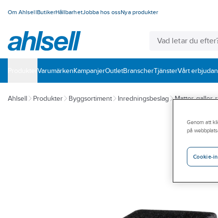
Om Ahlsell
Butiker
Hållbarhet
Jobba hos oss
Nya produkter
Produkter
Varumärken
Kampanjer
Outlet
Branscher
Tjänster
Vårt erbjuda
Ahlsell
Produkter
Byggsortiment
Inredningsbeslag
Mattor, galler, 
Genom att kli
på webbplats
Cookie-in