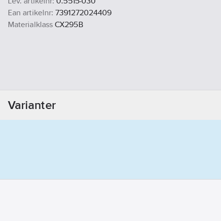
Lev. artikelnr:
0.5515-030
Ean artikelnr:
7391272024409
Materialklass
CX295B
Varianter