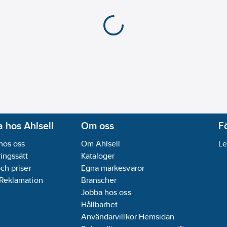
 hos Ahlsell
Om oss
F
hos oss
Om Ahlsell
Le
ingssätt
Kataloger
och priser
Egna märkesvaror
 Reklamation
Branscher
Jobba hos oss
Hållbarhet
Användarvillkor Hemsidan