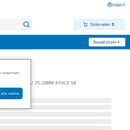
Logga in
Orderrader:
0
Beställ direkt
ra navigeringen
igt
V 30X30MM INV 25-28MM 4-PACK SB
 alla cookies