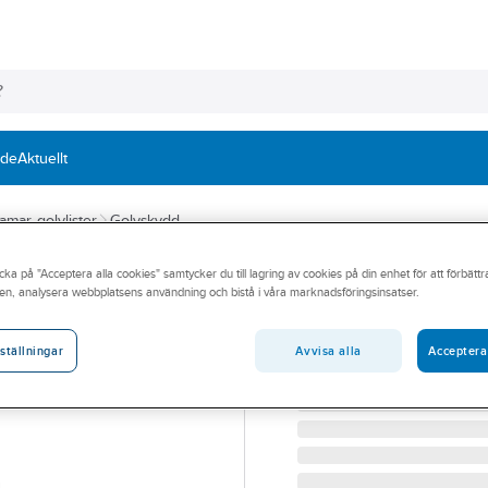
nde
Aktuellt
ramar, golvlister
Golvskydd
cka på "Acceptera alla cookies" samtycker du till lagring av cookies på din enhet för att förbätt
Rörskydd invänd
en, analysera webbplatsens användning och bistå i våra marknadsföringsinsatser.
RÖRSKYDD FÖR RÖR UT
Artikelnummer:
192386
Avvisa alla
Acceptera
ställningar
Lev. artikelnr:
0.5515-030