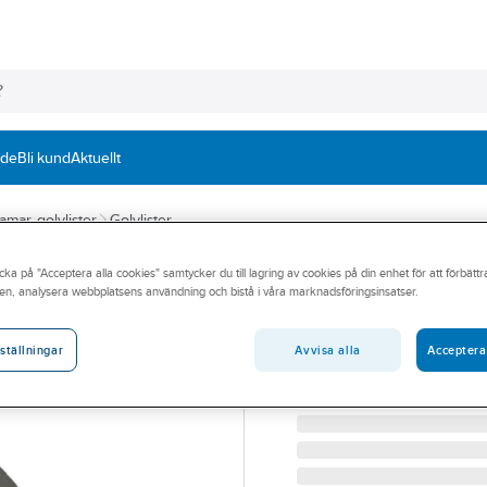
nde
Bli kund
Aktuellt
ramar, golvlister
Golvlister
cka på "Acceptera alla cookies" samtycker du till lagring av cookies på din enhet för att förbätt
MATTING
en, analysera webbplatsens användning och bistå i våra marknadsföringsinsatser.
Taktilt ledstrå
TAKTILT LEDSTRÅK RFS
Avvisa alla
Acceptera
ställningar
Artikelnummer:
565982
Lev. artikelnr:
362310