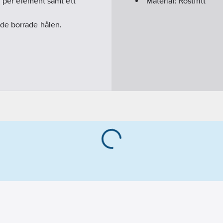
l per element samt ett
Material:
Rostfritt
de borrade hålen.