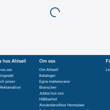
 hos Ahlsell
Om oss
F
hos oss
Om Ahlsell
Le
ingssätt
Kataloger
och priser
Egna märkesvaror
 Reklamation
Branscher
Jobba hos oss
Hållbarhet
Användarvillkor Hemsidan