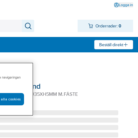
Logga in
Orderrader:
0
Beställ direkt
ra navigeringen
k RFS Diamond
 NIT DIAMOND Ø35XH5MM M.FÄSTE
 alla cookies