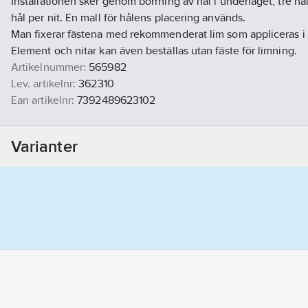
Installationen sker genom borrning av hål i underlaget, tre hå
hål per nit. En mall för hålens placering används.
Man fixerar fästena med rekommenderat lim som appliceras i 
Element och nitar kan även beställas utan fäste för limning.
Artikelnummer:
565982
Lev. artikelnr:
362310
Ean artikelnr:
7392489623102
Materialklass
CX655B
Varianter