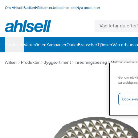
Om Ahlsell
Butiker
Hållbarhet
Jobba hos oss
Nya produkter
Produkter
Varumärken
Kampanjer
Outlet
Branscher
Tjänster
Vårt erbjuda
Ahlsell
Produkter
Byggsortiment
Inredningsbeslag
Mattor, galler, 
Genom att kli
på webbplats
Cookie-in