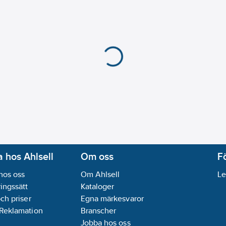
 hos Ahlsell
Om oss
F
hos oss
Om Ahlsell
Le
ingssätt
Kataloger
och priser
Egna märkesvaror
 Reklamation
Branscher
Jobba hos oss