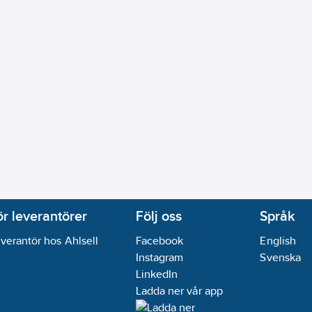
ör leverantörer
Följ oss
Språk
verantör hos Ahlsell
Facebook
English
Instagram
Svenska
LinkedIn
Ladda ner vår app