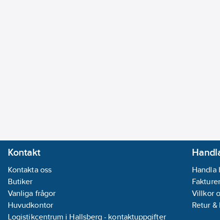
Kontakt
Handla
Kontakta oss
Handla 
Butiker
Fakturer
Vanliga frågor
Villkor 
Huvudkontor
Retur &
Logistikcentrum i Hallsberg - kontaktuppgifter