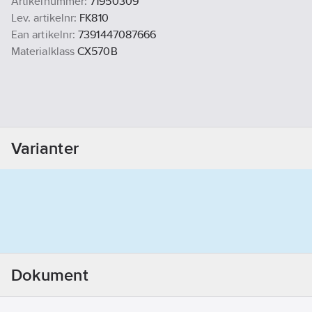
Artikelnummer:
71950309
Lev. artikelnr:
FK810
Ean artikelnr:
7391447087666
Materialklass
CX570B
Varianter
Dokument