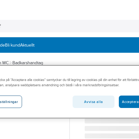
nde
Bli kund
Aktuellt
ch WC
Badkarshandtag
SMEDBO
cka på "Acceptera alla cookies" samtycker du till lagring av cookies på din enhet för att förbätt
Badkarshandtag
en, analysera webbplatsens användning och bistå i våra marknadsföringsinsatser.
BADKARSHANDTAG LIVI
Artikelnummer:
71950309
Avvisa alla
Acceptera
ställningar
Lev. artikelnr:
FK810