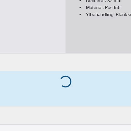
Diameter:
32
mm
Material:
Rostfritt
Ytbehandling:
Blankk