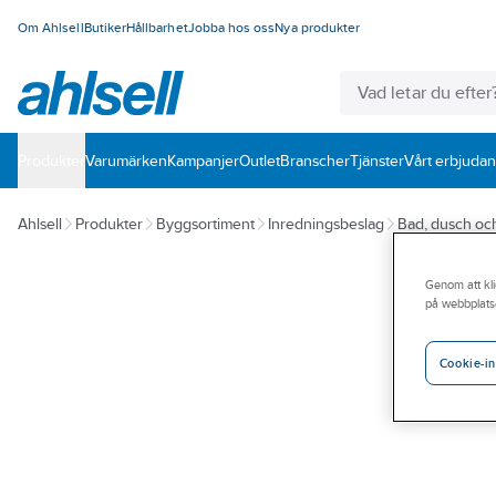
Om Ahlsell
Butiker
Hållbarhet
Jobba hos oss
Nya produkter
Produkter
Varumärken
Kampanjer
Outlet
Branscher
Tjänster
Vårt erbjuda
Ahlsell
Produkter
Byggsortiment
Inredningsbeslag
Bad, dusch o
Genom att kli
på webbplats
Cookie-in