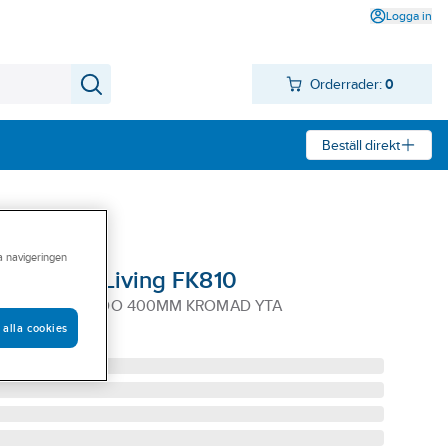
Logga in
Orderrader:
0
Beställ direkt
ra navigeringen
 Smedbo Living FK810
NG FK810 SMEDO 400MM KROMAD YTA
 alla cookies