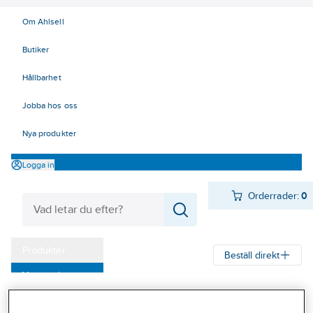
Om Ahlsell
Butiker
Hållbarhet
Jobba hos oss
Nya produkter
Logga in
Orderrader:
0
Produkter
Beställ direkt
Varumärken
Ahlsell
Produkter
Byggsortiment
Dörr- & fönsterbeslag
Kampanjer
Lås och Låstillbehör
Special- och industrilås