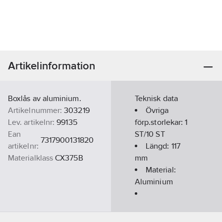
Artikelinformation
Boxlås av aluminium.
Teknisk data
Artikelnummer:
303219
Övriga
Lev. artikelnr:
99135
förp.storlekar:
1
Ean
ST/10 ST
7317900131820
artikelnr:
Längd:
117
Materialklass
CX375B
mm
Material:
Aluminium
Kolvdiameter:
15
mm