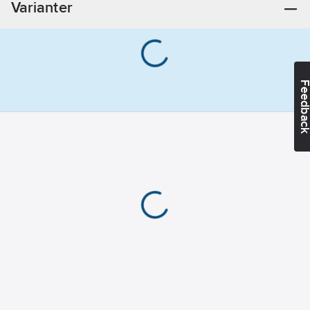
Varianter
Slaglängd:
28
mm
Feedba