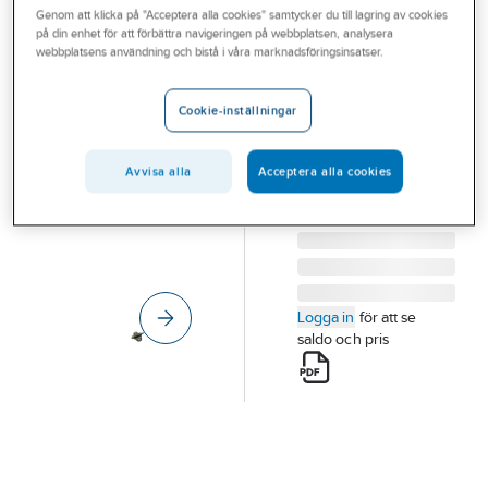
Genom att klicka på "Acceptera alla cookies" samtycker du till lagring av cookies
Outlet
på din enhet för att förbättra navigeringen på webbplatsen, analysera
HABO
webbplatsens användning och bistå i våra marknadsföringsinsatser.
Branscher
Boxlås 100
Tjänster
BOXLÅS HABO 100
Cookie-inställningar
ALUM
Vårt erbjudande
Artikelnummer:
303219
Lev. artikelnr:
99135
Avvisa alla
Acceptera alla cookies
Bli kund
Aktuellt
Logga in
för att se
saldo och pris