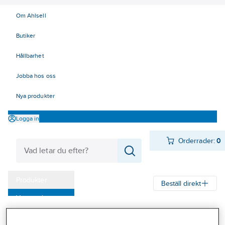
Om Ahlsell
Butiker
Hållbarhet
Jobba hos oss
Nya produkter
Logga in
Orderrader:
0
Produkter
Beställ direkt
Varumärken
Ahlsell
Produkter
Byggsortiment
Dörr- & fönsterbeslag
Kampanjer
Gångjärn
Gångjärn