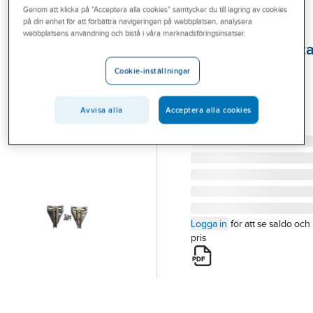
Genom att klicka på "Acceptera alla cookies" samtycker du till lagring av cookies
Outlet
på din enhet för att förbättra navigeringen på webbplatsen, analysera
A-COLLECTION
webbplatsens användning och bistå i våra marknadsföringsinsatser.
Branscher
Renoveringsplatt
Tjänster
Tiomos Grass
Cookie-inställningar
RENOVERINGSPLATTA
Vårt erbjudande
TIOMOSGRASS 2-PACK
Avvisa alla
Acceptera alla cookies
Bli kund
Artikelnummer:
71736270
Lev. artikelnr:
8033037
Aktuellt
Logga in
för att se saldo och
pris