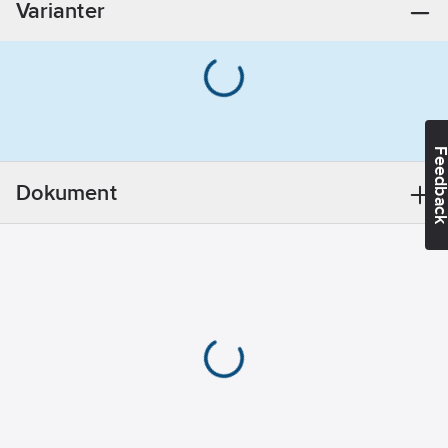
Varianter
Förnicklad
Öppningsvinkel:
90º
Feedba
Dokument