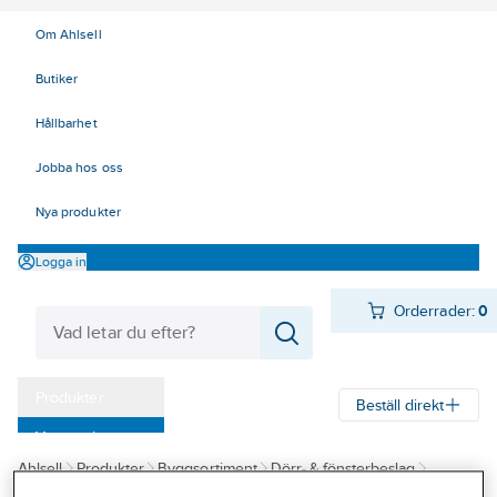
Om Ahlsell
Butiker
Hållbarhet
Jobba hos oss
Nya produkter
Logga in
Orderrader:
0
Produkter
Beställ direkt
Varumärken
Ahlsell
Produkter
Byggsortiment
Dörr- & fönsterbeslag
Kampanjer
Gångjärn
Gångjärn