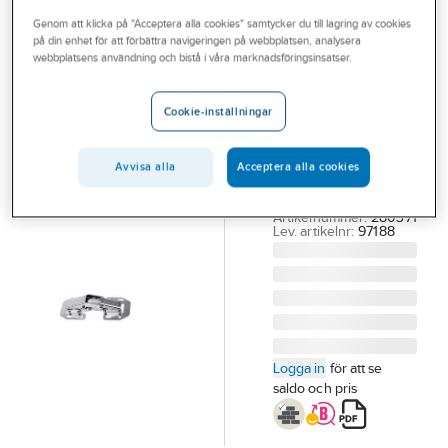
Outlet
Genom att klicka på "Acceptera alla cookies" samtycker du till lagring av cookies
på din enhet för att förbättra navigeringen på webbplatsen, analysera
A-COLLECTION
Branscher
webbplatsens användning och bistå i våra marknadsföringsinsatser.
Gångjärn
Tjänster
A343
Cookie-inställningar
GÅNGJÄRN A343
Vårt erbjudande
FN
Bli kund
Avvisa alla
Acceptera alla cookies
SJÄLVSTÄNGANDE
UTANPÅLIGG.SB2
Aktuellt
Artikelnummer:
280371
Lev. artikelnr:
97188
Logga in
för att se
saldo och pris