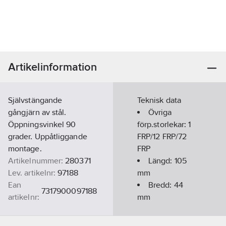
Artikelinformation
Självstängande
Teknisk data
gångjärn av stål.
Övriga
Öppningsvinkel 90
förp.storlekar:
1
grader. Uppåtliggande
FRP/12 FRP/72
montage.
FRP
Artikelnummer:
280371
Längd:
105
Lev. artikelnr:
97188
mm
Ean
Bredd:
44
7317900097188
artikelnr:
mm
Materialklass
CX170B
Ytbehandling: