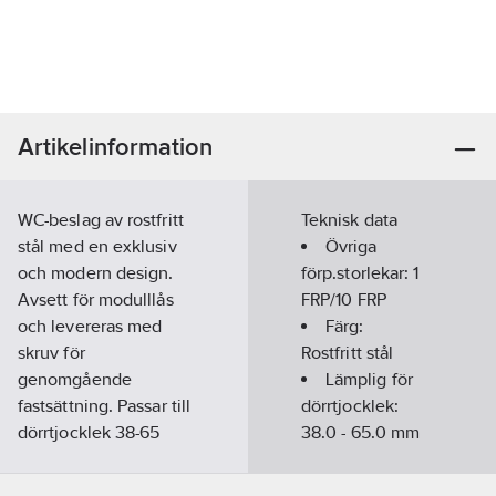
Artikelinformation
WC-beslag av rostfritt
Teknisk data
stål med en exklusiv
Övriga
och modern design.
förp.storlekar:
1
Avsett för modulllås
FRP/10 FRP
och levereras med
Färg:
skruv för
Rostfritt stål
genomgående
Lämplig för
fastsättning. Passar till
dörrtjocklek:
dörrtjocklek 38-65
38.0 - 65.0
mm
mm.
Diameter:
Artikelnummer:
83714566
52.0
mm