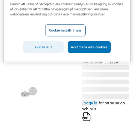
Genom att klicka på "Acceptera alla cookies" samtycker du till lagring av cookies
Outlet
på din enhet för att förbättra navigeringen på webbplatsen, analysera
HABO
webbplatsens användning och bistå i våra marknadsföringsinsatser.
Branscher
Wc-behör Habo
Tjänster
F265 RF
Cookie-inställningar
WC-BEHÖR HABO
Vårt erbjudande
F265 RF ROSTFRITT
Avvisa alla
Acceptera alla cookies
Bli kund
SB
Artikelnummer:
83714566
Aktuellt
Lev. artikelnr:
31224
Logga in
för att se saldo
och pris