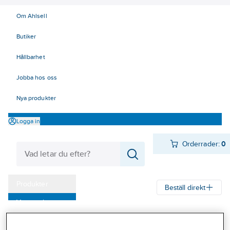
Om Ahlsell
Butiker
Hållbarhet
Jobba hos oss
Nya produkter
Logga in
Orderrader:
0
Produkter
Beställ direkt
Varumärken
Ahlsell
Produkter
Byggsortiment
Dörr- & fönsterbeslag
Kampanjer
Dörrbeslag
Nyckelskyltar och WC-behör