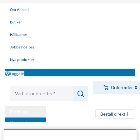
Om Ahlsell
Butiker
Hållbarhet
Jobba hos oss
Nya produkter
Logga in
Orderrader:
0
Produkter
Beställ direkt
Varumärken
Ahlsell
Produkter
Byggsortiment
Dörr- & fönsterbeslag
Kampanjer
Dörrbeslag
Nyckelskyltar och WC-behör