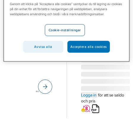
Genom att klicka på "Acceptera alla cookies" samtycker du till lagring av cookies
Outlet
på din enhet för att förbättra navigeringen på webbplatsen, analysera
HABO
webbplatsens användning och bistå i våra marknadsföringsinsatser.
Branscher
Wc-behör Habo
Tjänster
A262 Aluminium
Cookie-inställningar
WC-BEHÖR HABO
Vårt erbjudande
A262 ALUMINIUM SB
Avvisa alla
Acceptera alla cookies
Aktuellt
Artikelnummer:
79099950
Lev. artikelnr:
18684
Logga in
för att se saldo
och pris