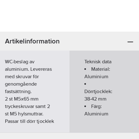
Artikelinformation
WC-beslag av
Teknisk data
aluminium. Levereras
Material:
med skruvar för
Aluminium
genomgående
fastsättning.
Dörrtjocklek:
2 st M5x65 mm
38-42
mm
tryckeskruvar samt 2
Färg:
st M5 hylsmuttrar.
Aluminium
Passar till dörr tjocklek
38-42 mm.
Artikelnummer:
79099950