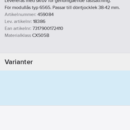
Levereras med skruv för genomgående fastsättning.
För modullås typ 6565. Passar till dörrtjocklek 38-42 mm.
Artikelnummer:
459084
Lev. artikelnr:
18386
Ean artikelnr:
7317900172410
Materialklass
CX505B
Varianter