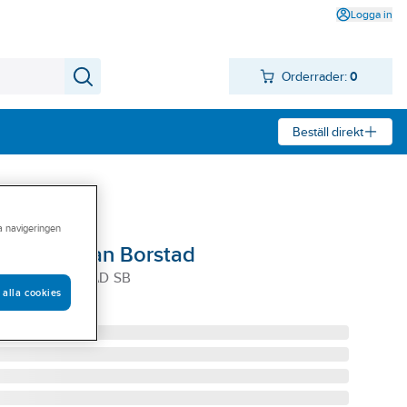
Logga in
Orderrader:
0
Beställ direkt
ra navigeringen
A265 Clean Borstad
 A265 BORSTAD SB
 alla cookies