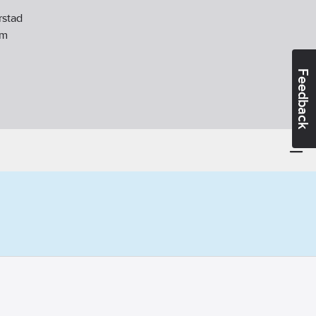
rstad
m
Feedback