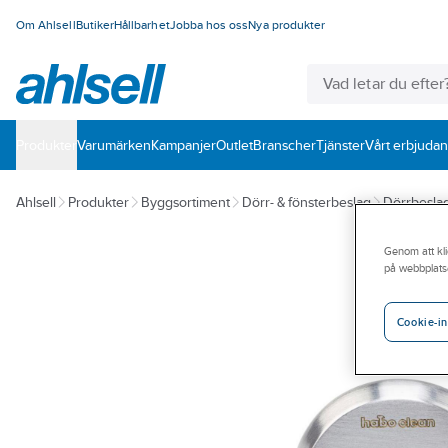
Om Ahlsell
Butiker
Hållbarhet
Jobba hos oss
Nya produkter
Produkter
Varumärken
Kampanjer
Outlet
Branscher
Tjänster
Vårt erbjuda
Ahlsell
Produkter
Byggsortiment
Dörr- & fönsterbeslag
Dörrbesla
Genom att kli
på webbplats
Cookie-in