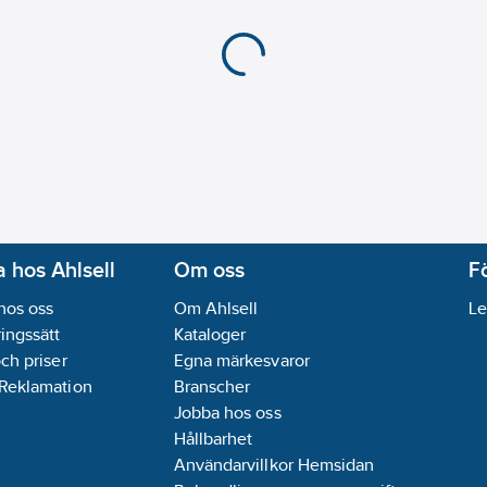
 hos Ahlsell
Om oss
F
hos oss
Om Ahlsell
Le
ingssätt
Kataloger
och priser
Egna märkesvaror
 Reklamation
Branscher
Jobba hos oss
Hållbarhet
Användarvillkor Hemsidan