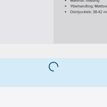
Material:
mässing
Ytbehandling:
Mattbo
Dörrtjocklek:
38-42
m