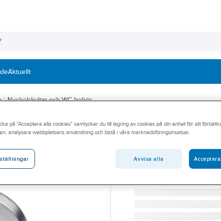
nde
Aktuellt
g
Nyckelskyltar och WC-behör
cka på "Acceptera alla cookies" samtycker du till lagring av cookies på din enhet för att förbätt
HABO
en, analysera webbplatsens användning och bistå i våra marknadsföringsinsatser.
WC-behör Habo 
WC-BEHÖR HABO CLEAN
Avvisa alla
Acceptera
ställningar
Artikelnummer:
459084
Lev. artikelnr:
18386