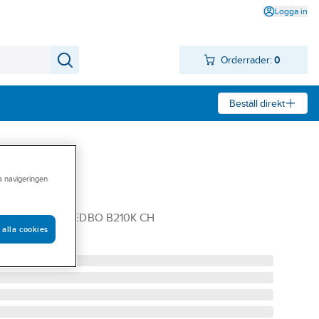
Logga in
Orderrader:
0
Beställ direkt
ra navigeringen
K/KM/B
EN B210K SMEDBO B210K CH
 alla cookies