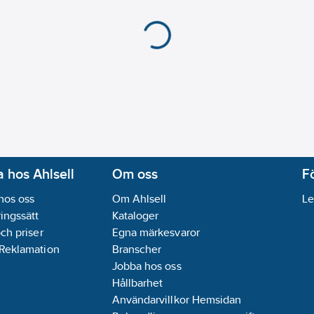
 hos Ahlsell
Om oss
F
hos oss
Om Ahlsell
Le
ingssätt
Kataloger
och priser
Egna märkesvaror
 Reklamation
Branscher
Jobba hos oss
Hållbarhet
Användarvillkor Hemsidan