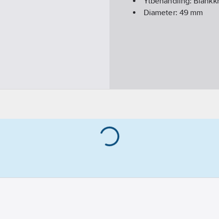
Ytbehandling:
Blankk
Diameter:
49
mm