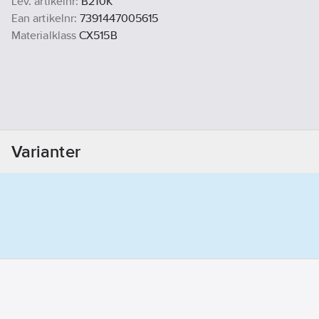
Lev. artikelnr:
B210K
Ean artikelnr:
7391447005615
Materialklass
CX515B
Varianter