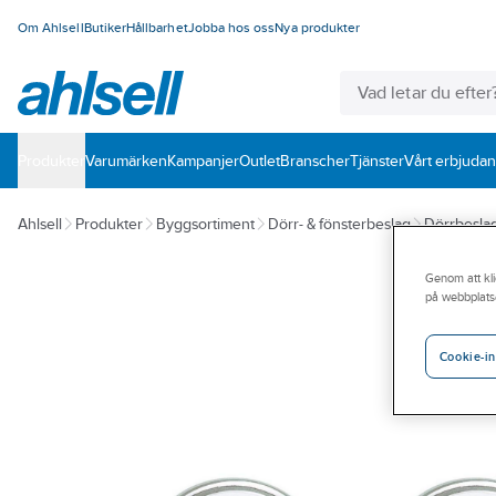
Om Ahlsell
Butiker
Hållbarhet
Jobba hos oss
Nya produkter
Produkter
Varumärken
Kampanjer
Outlet
Branscher
Tjänster
Vårt erbjuda
Ahlsell
Produkter
Byggsortiment
Dörr- & fönsterbeslag
Dörrbesla
Genom att kli
på webbplats
Cookie-in