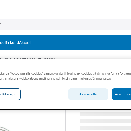
nde
Bli kund
Aktuellt
g
Nyckelskyltar och WC-behör
cka på "Acceptera alla cookies" samtycker du till lagring av cookies på din enhet för att förbätt
BESLAGSBODEN
en, analysera webbplatsens användning och bistå i våra marknadsföringsinsatser.
WC-behör B210
WC BEHÖR BESLAGSBOD
Avvisa alla
Acceptera
ställningar
Artikelnummer:
418603
Lev. artikelnr:
B210K