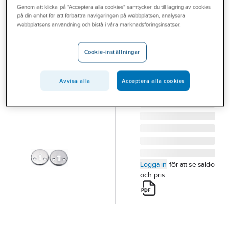
Genom att klicka på "Acceptera alla cookies" samtycker du till lagring av cookies
Outlet
på din enhet för att förbättra navigeringen på webbplatsen, analysera
ASSA
webbplatsens användning och bistå i våra marknadsföringsinsatser.
Branscher
Nyckelskylt
Tjänster
Assa 2991
Cookie-inställningar
NYCKELSKYLT ASSA
Vårt erbjudande
2991 CH
Avvisa alla
Acceptera alla cookies
Bli kund
Artikelnummer:
309401
Lev. artikelnr:
50012471
Aktuellt
Logga in
för att se saldo
och pris