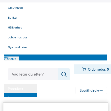
Om Ahlsell
Butiker
Hållbarhet
Jobba hos oss
Nya produkter
Logga in
Orderrader:
0
Produkter
Beställ direkt
Varumärken
Ahlsell
Produkter
Byggsortiment
Dörr- & fönsterbeslag
Kampanjer
Dörrbeslag
Nyckelskyltar och WC-behör