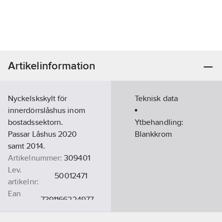
Artikelinformation
Nyckelskskylt för
Teknisk data
innerdörrslåshus inom
bostadssektorn.
Ytbehandling:
Passar Låshus 2020
Blankkrom
samt 2014.
Artikelnummer:
309401
Lev.
50012471
artikelnr:
Ean
7391166224977
artikelnr:
Materialklass
CX500B