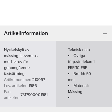
Artikelinformation
Nyckelskylt av
Teknisk data
mässing. Levereras
Övriga
med skruv för
förp.storlekar:
1
genomgående
FRP/10 FRP
fastsättning.
Bredd:
50
Artikelnummer:
210957
mm
Lev. artikelnr:
1586
Material:
Ean
Mässing
7317900001581
artikelnr:
Materialklass
CX505B
Ytbehandling:
Polerad