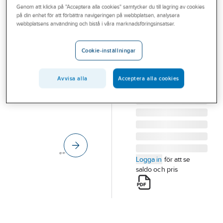
Genom att klicka på "Acceptera alla cookies" samtycker du till lagring av cookies
Outlet
på din enhet för att förbättra navigeringen på webbplatsen, analysera
HABO
webbplatsens användning och bistå i våra marknadsföringsinsatser.
Branscher
Nyckelskylt
Tjänster
Habo 1681
Cookie-inställningar
NYCKELSKYLT
Vårt erbjudande
HABO 1681 MP SB
Avvisa alla
Acceptera alla cookies
Aktuellt
Artikelnummer:
210957
Lev. artikelnr:
1586
Logga in
för att se
saldo och pris