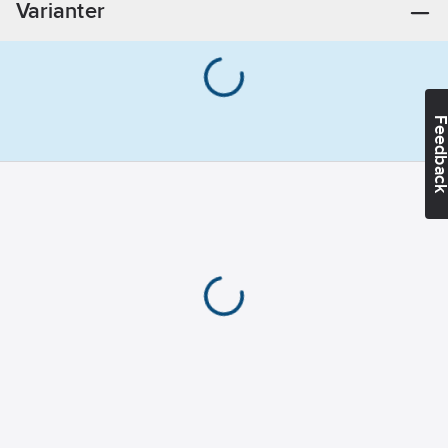
Varianter
mässing
Dörrtjocklek:
38-42
mm
Feedba