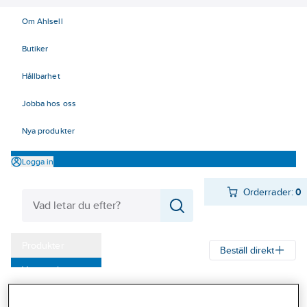
Om Ahlsell
Butiker
Hållbarhet
Jobba hos oss
Nya produkter
Logga in
Orderrader:
0
Produkter
Beställ direkt
Varumärken
Ahlsell
Produkter
Byggsortiment
Dörr- & fönsterbeslag
Kampanjer
Dörrbeslag
Nyckelskyltar och WC-behör