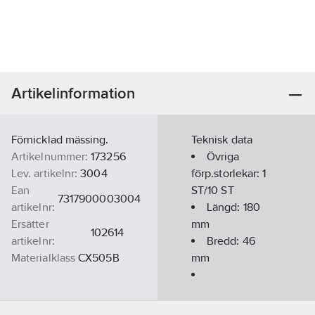
Artikelinformation
Förnicklad mässing.
Teknisk data
Artikelnummer:
173256
Övriga
Lev. artikelnr:
3004
förp.storlekar:
1
Ean
ST/10 ST
7317900003004
artikelnr:
Längd:
180
Ersätter
mm
102614
artikelnr:
Bredd:
46
Materialklass
CX505B
mm
Ytbehandling:
Förnicklad