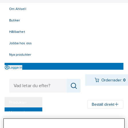
Om Ahlsell
Butiker
Hållbarhet
Jobba hos oss
Nya produkter
Logga in
Orderrader:
0
Produkter
Beställ direkt
Varumärken
Ahlsell
Produkter
Byggsortiment
Dörr- & fönsterbeslag
Kampanjer
Dörrbeslag
Nyckelskyltar och WC-behör