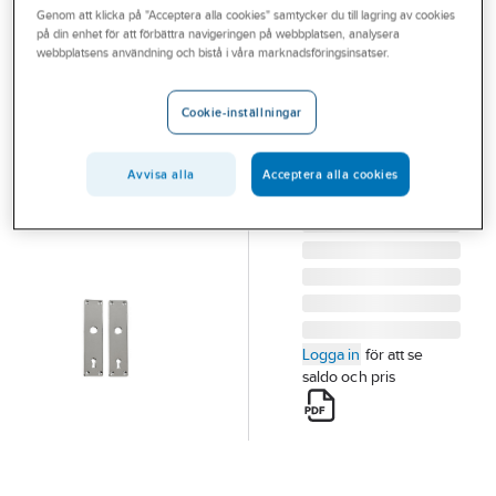
Genom att klicka på "Acceptera alla cookies" samtycker du till lagring av cookies
Outlet
på din enhet för att förbättra navigeringen på webbplatsen, analysera
HABO
webbplatsens användning och bistå i våra marknadsföringsinsatser.
Branscher
Långskylt
Tjänster
Habo 5
Cookie-inställningar
LÅNGSKYLT HABO
Vårt erbjudande
5 N SB
Avvisa alla
Acceptera alla cookies
Aktuellt
Artikelnummer:
173256
Lev. artikelnr:
3004
Logga in
för att se
saldo och pris