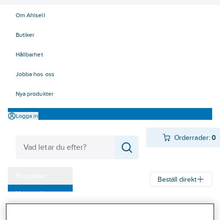
Om Ahlsell
Butiker
Hållbarhet
Jobba hos oss
Nya produkter
Logga in
Orderrader:
0
Produkter
Beställ direkt
Varumärken
Ahlsell
Produkter
Byggsortiment
Dörr- & fönsterbeslag
Kampanjer
Dörrbeslag
Nyckelskyltar och WC-behör