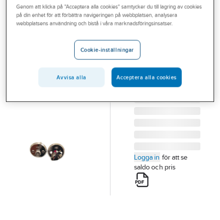
Genom att klicka på "Acceptera alla cookies" samtycker du till lagring av cookies
Outlet
på din enhet för att förbättra navigeringen på webbplatsen, analysera
ASSA
webbplatsens användning och bistå i våra marknadsföringsinsatser.
Branscher
WC-behör
Tjänster
ASSA 5265
Cookie-inställningar
WC-BEHÖR ASSA
Vårt erbjudande
5265-50 N
Avvisa alla
Acceptera alla cookies
Bli kund
Artikelnummer:
111134
Lev. artikelnr:
128442
Aktuellt
Logga in
för att se
saldo och pris