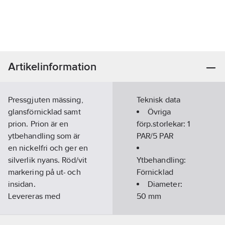
Artikelinformation
Pressgjuten mässing,
Teknisk data
glansförnicklad samt
Övriga
prion. Prion är en
förp.storlekar:
1
ytbehandling som är
PAR/5 PAR
en nickelfri och ger en
silverlik nyans. Röd/vit
Ytbehandling:
markering på ut- och
Förnicklad
insidan.
Diameter:
Levereras med
50
mm
genomgående skruv
och hylsmutter.