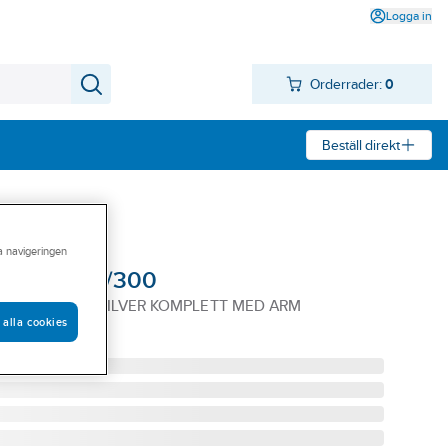
Logga in
Orderrader:
0
Beställ direkt
ra navigeringen
ssa DC200/300
C300 EN 3-6 SILVER KOMPLETT MED ARM
 alla cookies