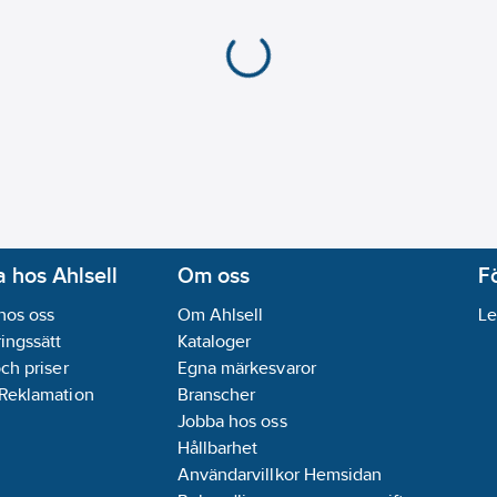
 hos Ahlsell
Om oss
F
hos oss
Om Ahlsell
Le
ingssätt
Kataloger
och priser
Egna märkesvaror
 Reklamation
Branscher
Jobba hos oss
Hållbarhet
Användarvillkor Hemsidan