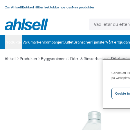
Om Ahlsell
Butiker
Hållbarhet
Jobba hos oss
Nya produkter
Produkter
Varumärken
Kampanjer
Outlet
Branscher
Tjänster
Vårt erbjuda
Ahlsell
Produkter
Byggsortiment
Dörr- & fönsterbeslag
Dörrbesla
Genom att kli
på webbplats
Cookie-in