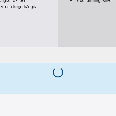
lslagseffekt och
Ytbehandling:
Silver
ter- och högerhängda