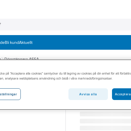
nde
Bli kund
Aktuellt
g
Dörrstängare ASSA
cka på "Acceptera alla cookies" samtycker du till lagring av cookies på din enhet för att förbätt
ASSA
en, analysera webbplatsens användning och bistå i våra marknadsföringsinsatser.
Dörrstängare A
DÖRRSTÄNGARE ASSA D
Avvisa alla
Acceptera
ställningar
Artikelnummer:
496454
Lev. artikelnr:
50116697