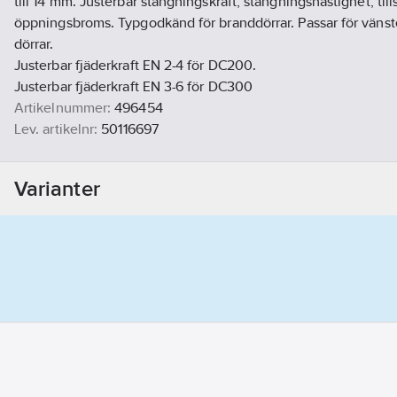
till 14 mm. Justerbar stängningskraft, stängningshastighet, til
öppningsbroms. Typgodkänd för branddörrar. Passar för väns
dörrar.
Justerbar fjäderkraft EN 2-4 för DC200.
Justerbar fjäderkraft EN 3-6 för DC300
Artikelnummer:
496454
Lev. artikelnr:
50116697
Ean artikelnr:
7391166437018
Ersätter artikelnr:
283542
Varianter
Materialklass
CX1050