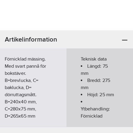
Artikelinformation
Förnicklad mässing.
Teknisk data
Med svart pannå för
Längd:
75
bokstäver.
mm
B=brevlucka, C=
Bredd:
275
baklucka, D=
mm
dörruttagsmått.
Höjd:
25
mm
B=240x40 mm,
C=280x75 mm,
Ytbehandling:
D=265x65 mm
Förnicklad
Artikelnummer:
420757
Lev. artikelnr:
24543