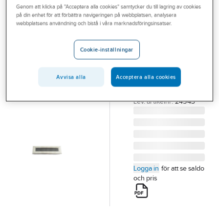
Genom att klicka på "Acceptera alla cookies" samtycker du till lagring av cookies
Outlet
på din enhet för att förbättra navigeringen på webbplatsen, analysera
HABO
webbplatsens användning och bistå i våra marknadsföringsinsatser.
Branscher
Brevinkast 2,
Tjänster
12
Cookie-inställningar
BREVINKAST HABO
Vårt erbjudande
12N U BAKLUCKA
Avvisa alla
Acceptera alla cookies
Aktuellt
275X76MM
Artikelnummer:
420757
Lev. artikelnr:
24543
Logga in
för att se saldo
och pris