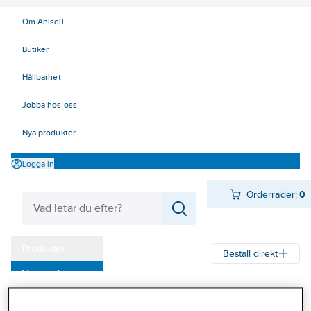
Om Ahlsell
Butiker
Hållbarhet
Jobba hos oss
Nya produkter
Logga in
Orderrader:
0
Produkter
Beställ direkt
Varumärken
Ahlsell
Produkter
Byggsortiment
Dörr- & fönsterbeslag
Kampanjer
Dörrbeslag
Brevinkast och tillbehör