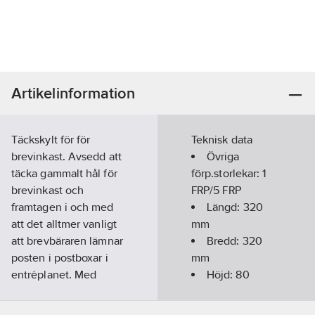
Artikelinformation
Täckskylt för för
Teknisk data
brevinkast. Avsedd att
Övriga
täcka gammalt hål för
förp.storlekar:
1
brevinkast och
FRP/5 FRP
framtagen i och med
Längd:
320
att det alltmer vanligt
mm
att brevbäraren lämnar
Bredd:
320
posten i postboxar i
mm
entréplanet. Med
Höjd:
80
denna täckskylt
mm
förvårar man
Material: