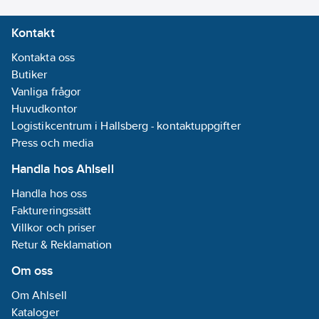
Ean
7317900150180
Kontakt
artikelnr:
Materialklass
CX150A
Kontakta oss
Butiker
Vanliga frågor
Huvudkontor
Logistikcentrum i Hallsberg - kontaktuppgifter
Press och media
Handla hos Ahlsell
Handla hos oss
Faktureringssätt
Villkor och priser
Retur & Reklamation
Om oss
Om Ahlsell
Kataloger