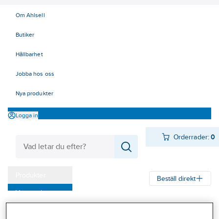
Om Ahlsell
Butiker
Hållbarhet
Jobba hos oss
Nya produkter
Logga in
Orderrader:
0
Produkter
Beställ direkt
Varumärken
Ahlsell
Produkter
Byggsortiment
Dörr- & fönsterbeslag
Kampanjer
Dörrbeslag
Brevinkast och tillbehör