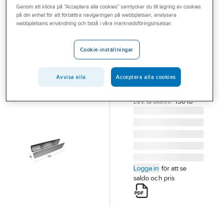
Genom att klicka på "Acceptera alla cookies" samtycker du till lagring av cookies
Outlet
på din enhet för att förbättra navigeringen på webbplatsen, analysera
HABO
webbplatsens användning och bistå i våra marknadsföringsinsatser.
Branscher
Täckskylt
Tjänster
Brevinkast
Cookie-inställningar
TÄCKSKYLT
Vårt erbjudande
BREVINKAST
Avvisa alla
Acceptera alla cookies
Aktuellt
ROSTFRI 320X80
Artikelnummer:
319654
Lev. artikelnr:
15018
Logga in
för att se
saldo och pris