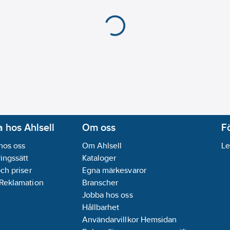
 hos Ahlsell
Om oss
F
hos oss
Om Ahlsell
Le
ingssätt
Kataloger
och priser
Egna märkesvaror
 Reklamation
Branscher
Jobba hos oss
Hållbarhet
Användarvillkor Hemsidan