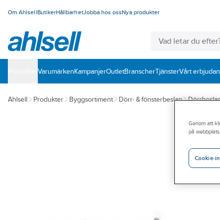
Om Ahlsell
Butiker
Hållbarhet
Jobba hos oss
Nya produkter
Produkter
Varumärken
Kampanjer
Outlet
Branscher
Tjänster
Vårt erbjuda
Ahlsell
Produkter
Byggsortiment
Dörr- & fönsterbeslag
Dörrbesla
Genom att kli
på webbplats
Cookie-in