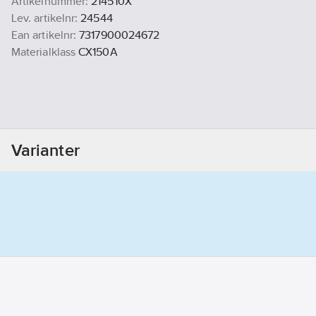
Artikelnummer:
214510X
Lev. artikelnr:
24544
Ean artikelnr:
7317900024672
Materialklass
CX150A
Varianter