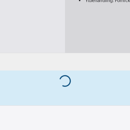
Ytbehandling:
Förnick