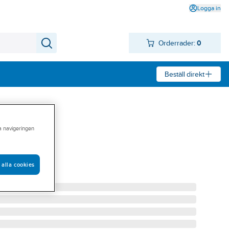
Logga in
Orderrader:
0
Beställ direkt
ra navigeringen
1
 M U BAKLUCKA
 alla cookies