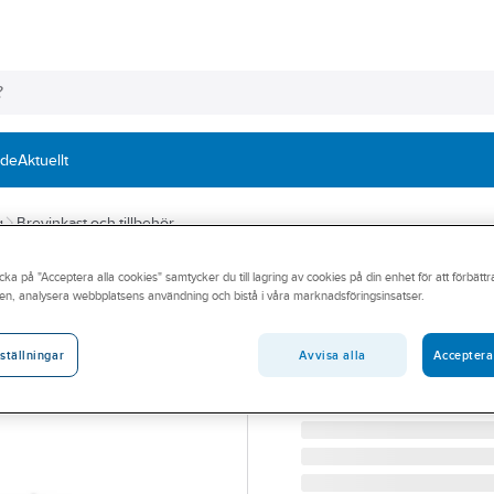
nde
Aktuellt
g
Brevinkast och tillbehör
cka på "Acceptera alla cookies" samtycker du till lagring av cookies på din enhet för att förbätt
HABO
en, analysera webbplatsens användning och bistå i våra marknadsföringsinsatser.
Brevinkast nr 20
BREVINKAST HABO 201
Avvisa alla
Acceptera
ställningar
Artikelnummer:
214510X
Lev. artikelnr:
24544