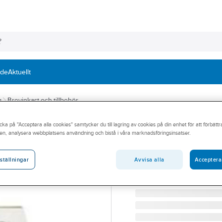
nde
Aktuellt
g
Brevinkast och tillbehör
cka på "Acceptera alla cookies" samtycker du till lagring av cookies på din enhet för att förbätt
SAMEFA
en, analysera webbplatsens användning och bistå i våra marknadsföringsinsatser.
Brevinkast Same
BREVINKAST SAMEFA 4S
Avvisa alla
Acceptera
ställningar
Artikelnummer:
214505EX
Lev. artikelnr:
4660