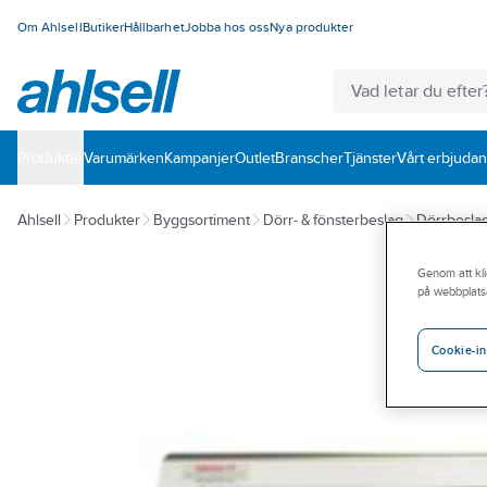
Om Ahlsell
Butiker
Hållbarhet
Jobba hos oss
Nya produkter
Produkter
Varumärken
Kampanjer
Outlet
Branscher
Tjänster
Vårt erbjuda
Ahlsell
Produkter
Byggsortiment
Dörr- & fönsterbeslag
Dörrbesla
Genom att kli
på webbplats
Cookie-in