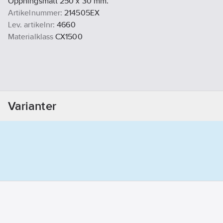
Öppningsmått 250 x 30 mm.
Artikelnummer:
214505EX
Lev. artikelnr:
4660
Materialklass
CX1500
Varianter