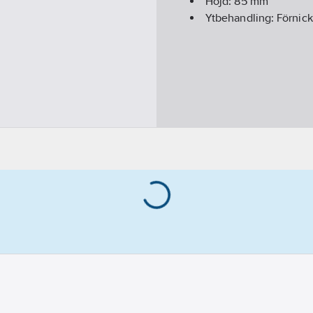
Höjd:
85
mm
Ytbehandling:
Förnick