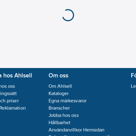
 hos Ahlsell
Om oss
F
hos oss
Om Ahlsell
Le
ingssätt
Kataloger
och priser
Egna märkesvaror
 Reklamation
Branscher
Jobba hos oss
Hållbarhet
Användarvillkor Hemsidan