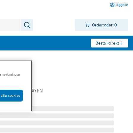
Logga in
Orderrader:
0
Beställ direkt
ra navigeringen
fa 4 ESS
 60-64 MM 4660 FN
 alla cookies