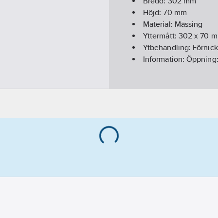
Bredd:
302
mm
Höjd:
70
mm
Material:
Mässing
Yttermått:
302 x 70
m
Ytbehandling:
Förnick
Information:
Öppning: