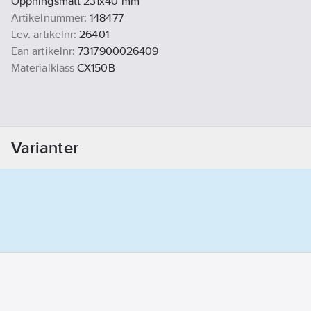
Öppningsmått 231x40 mm
Artikelnummer:
148477
Lev. artikelnr:
26401
Ean artikelnr:
7317900026409
Materialklass
CX150B
Varianter