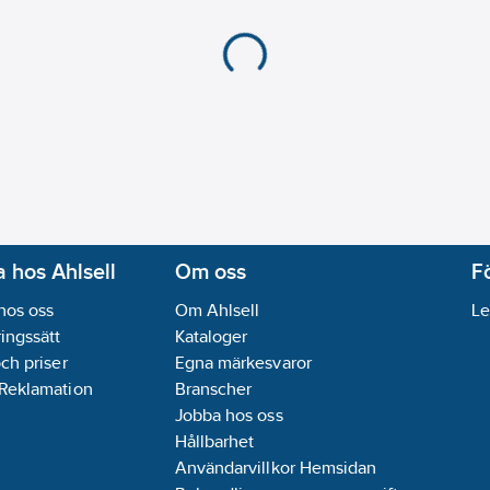
 hos Ahlsell
Om oss
F
hos oss
Om Ahlsell
Le
ingssätt
Kataloger
och priser
Egna märkesvaror
 Reklamation
Branscher
Jobba hos oss
Hållbarhet
Användarvillkor Hemsidan