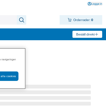
Logga in
Orderrader:
0
Beställ direkt
ra navigeringen
 N U BAKLUCKA
 alla cookies