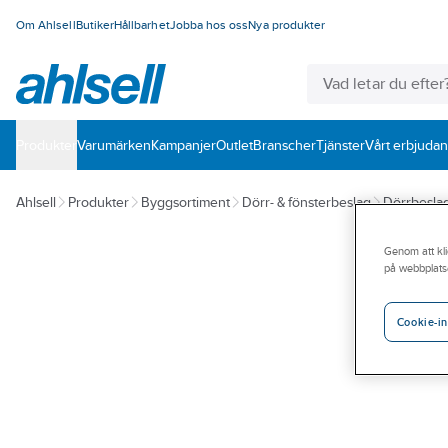
Om Ahlsell
Butiker
Hållbarhet
Jobba hos oss
Nya produkter
Produkter
Varumärken
Kampanjer
Outlet
Branscher
Tjänster
Vårt erbjuda
Ahlsell
Produkter
Byggsortiment
Dörr- & fönsterbeslag
Dörrbesla
Genom att kli
på webbplats
Cookie-in