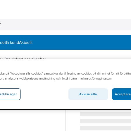
nde
Bli kund
Aktuellt
g
Brevinkast och tillbehör
cka på "Acceptera alla cookies" samtycker du till lagring av cookies på din enhet för att förbätt
HABO
en, analysera webbplatsens användning och bistå i våra marknadsföringsinsatser.
Brevinkast 647
BREVINKAST HABO 647
Avvisa alla
Acceptera
ställningar
Artikelnummer:
148477
Lev. artikelnr:
26401