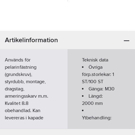
Artikelinformation
Används för
Teknisk data
pelarinfästning
Övriga
(grundskruv),
förp.storlekar:
1
styrdubb, montage,
ST/100 ST
dragstag,
Gänga:
M30
armeringsskarv m.m.
Längd:
Kvalitet 8.8
2000
mm
obehandlad. Kan
levereras i kapade
Ytbehandling:
längder mot
Obehandlad
beställning samt