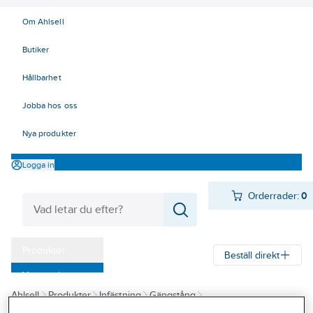
Om Ahlsell
Butiker
Hållbarhet
Jobba hos oss
Nya produkter
Logga in
Orderrader:
0
Produkter
Beställ direkt
Varumärken
Ahlsell
Produkter
Infästning
Gängstång
Kampanjer
Gängstång obehandlad