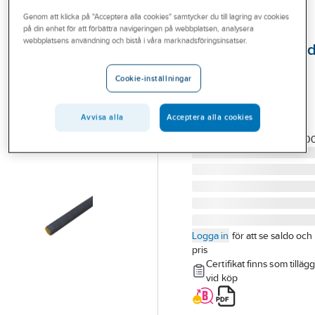
Outlet
Genom att klicka på "Acceptera alla cookies" samtycker du till lagring av cookies
på din enhet för att förbättra navigeringen på webbplatsen, analysera
FIXX
Branscher
webbplatsens användning och bistå i våra marknadsföringsinsatser.
Certifikathantera
Tjänster
gängstång HGS -
Cookie-inställningar
8.8 OBH
Vårt erbjudande
HGS M30x2000 8.8
Bli kund
Avvisa alla
Acceptera alla cookies
OBH CERTIFIERAD
Aktuellt
Artikelnummer:
G88O3020
Logga in
för att se saldo och
pris
Certifikat finns som tilläg
vid köp