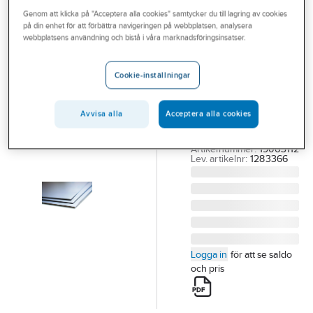
Outlet
Genom att klicka på "Acceptera alla cookies" samtycker du till lagring av cookies
Rostfriplåt
på din enhet för att förbättra navigeringen på webbplatsen, analysera
Branscher
webbplatsens användning och bistå i våra marknadsföringsinsatser.
Format
1000mm 1.4301
Tjänster
Cookie-inställningar
2B
Vårt erbjudande
RF PLÅT 1.4301 2B
Bli kund
Avvisa alla
Acceptera alla cookies
2000X1000X0.5
(1ST=8.0KG)
Aktuellt
Artikelnummer:
19063112
Lev. artikelnr:
1283366
Logga in
för att se saldo
och pris