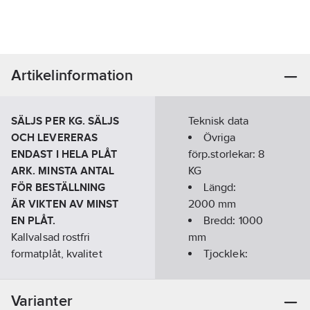
Artikelinformation
SÄLJS PER KG.
SÄLJS
Teknisk data
OCH LEVERERAS
Övriga
ENDAST I HELA PLÅT
förp.storlekar:
8
ARK. MINSTA ANTAL
KG
FÖR BESTÄLLNING
Längd:
ÄR VIKTEN AV MINST
2000
mm
EN PLÅT.
Bredd:
1000
Kallvalsad rostfri
mm
formatplåt, kvalitet
Tjocklek:
1.4307 med yta 2B,
0.5
mm
benämns ofta i dagligt
Vikt/plåt:
Varianter
tal som 1.4301. EN
8.0
kg