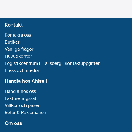
Vikten hänvisar till
nominella värden.
Ändring av antal kan
Kontakt
ske vid leverans och
fakturering.
Kontakta oss
Artikelnummer:
Butiker
19063112
Lev. artikelnr:
Vanliga frågor
1283366
Ersätter
Huvudkontor
19059816
artikelnr:
Logistikcentrum i Hallsberg - kontaktuppgifter
Materialklass
Press och media
PPC250
Handla hos Ahlsell
Handla hos oss
Faktureringssätt
Villkor och priser
Retur & Reklamation
Om oss