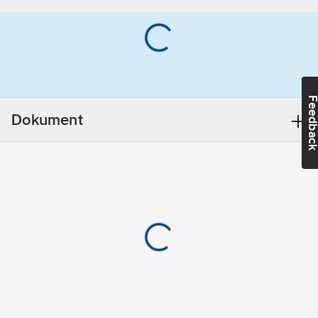
1.4307, AISI 304L är ett
Utförande:
så kallat lågkolshaltigt
1.4301 2B
austenitiskt material,
vilket innebär att
materialet har god
svetsbarhet,
Feedba
formbarhet och hög
Dokument
motståndskraft mot
interkristallin
korrosion. Materialet
används ofta inom
livsmedel, kemi och
läkemedelsindustrin.
EN 1.4307, AISI 304L
är den vanligaste
stålsorten och
används inom de
flesta klimat och
miljöer.