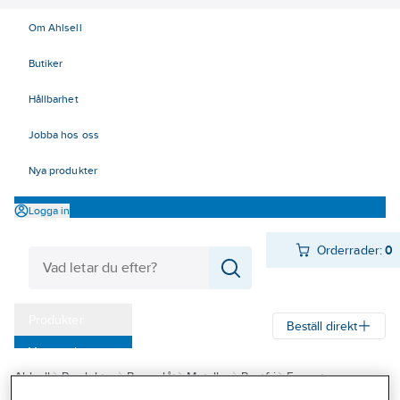
Om Ahlsell
Butiker
Hållbarhet
Jobba hos oss
Nya produkter
Logga in
Orderrader:
0
Produkter
Beställ direkt
Varumärken
Ahlsell
Produkter
Byggplåt
Metaller
Rostfri
Format
Kampanjer