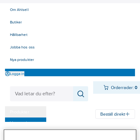
Om Ahlsell
Butiker
Hållbarhet
Jobba hos oss
Nya produkter
Logga in
Orderrader:
0
Produkter
Beställ direkt
Varumärken
Ahlsell
Produkter
Arbetsplats
Lyft
Wire - linor - tillbehör
Kampanjer
Wire- och linlås