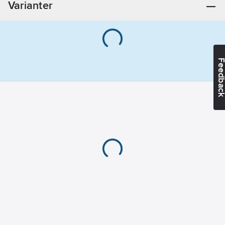
Varianter
mm
Material:
Elförzinkad
Max
belastning:
120
Feedba
kg