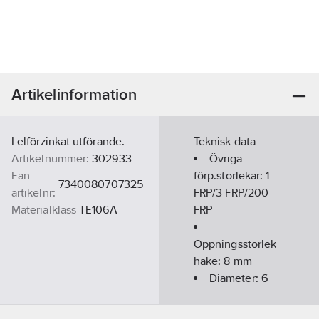
Artikelinformation
I elförzinkat utförande.
Teknisk data
Artikelnummer:
302933
Övriga
Ean
förp.storlekar:
1
7340080707325
artikelnr:
FRP/3 FRP/200
Materialklass
TE106A
FRP
Öppningsstorlek
hake:
8
mm
Diameter:
6
mm
Längd:
60