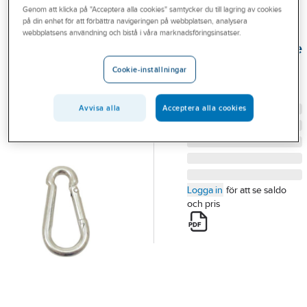
Genom att klicka på "Acceptera alla cookies" samtycker du till lagring av cookies
Outlet
på din enhet för att förbättra navigeringen på webbplatsen, analysera
A-COLLECTION
webbplatsens användning och bistå i våra marknadsföringsinsatser.
Branscher
Brandkarbinhake
Tjänster
BRANDKARBINHAKE
Cookie-inställningar
60MM FZ 3ST/ FÖRP
Vårt erbjudande
Artikelnummer:
302933
Avvisa alla
Acceptera alla cookies
Aktuellt
Logga in
för att se saldo
och pris