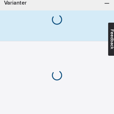
Varianter
Plast
Färg:
Grå
Feedba