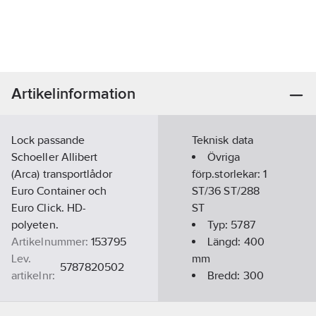
Artikelinformation
Lock passande
Teknisk data
Schoeller Allibert
Övriga
(Arca) transportlådor
förp.storlekar:
1
Euro Container och
ST/36 ST/288
Euro Click. HD-
ST
polyeten.
Typ:
5787
Artikelnummer:
153795
Längd:
400
Lev.
mm
5787820502
artikelnr:
Bredd:
300
Materialklass
TE470A
mm
Material: