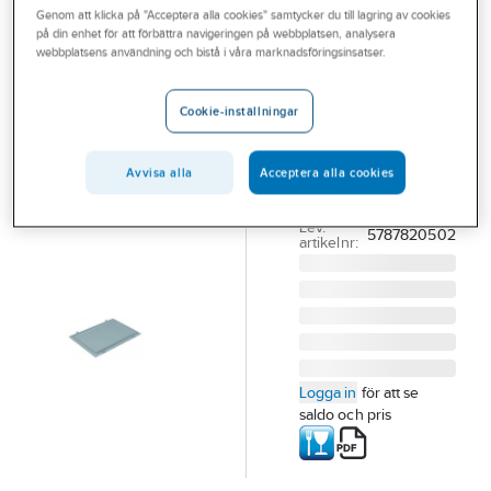
Genom att klicka på "Acceptera alla cookies" samtycker du till lagring av cookies
Outlet
på din enhet för att förbättra navigeringen på webbplatsen, analysera
SCHOELLER ALLIBERT
webbplatsens användning och bistå i våra marknadsföringsinsatser.
Branscher
Lock till
Tjänster
transportlåda
Cookie-inställningar
LOCK ARCA
Vårt erbjudande
5787.820
Avvisa alla
Acceptera alla cookies
Aktuellt
400X300MM GRÅ
Artikelnummer:
153795
Lev.
5787820502
artikelnr:
Logga in
för att se
saldo och pris