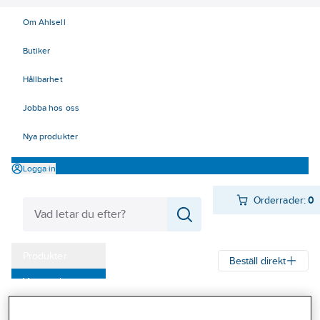
Om Ahlsell
Butiker
Hållbarhet
Jobba hos oss
Nya produkter
Logga in
Orderrader:
0
Produkter
Beställ direkt
Varumärken
Ahlsell
Produkter
Arbetsplats
Förvaring
Väskor och lådor
Kampanjer
Lagerboxar och transportlådor