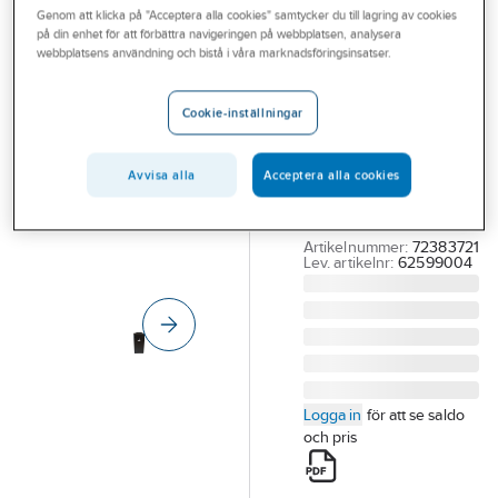
Genom att klicka på "Acceptera alla cookies" samtycker du till lagring av cookies
Outlet
på din enhet för att förbättra navigeringen på webbplatsen, analysera
NORDEX
webbplatsens användning och bistå i våra marknadsföringsinsatser.
Branscher
Sorteringskärl
Tjänster
125 l lock med
Cookie-inställningar
kvadratiskt hål
Vårt erbjudande
SORTERINGSKÄRL 125
Avvisa alla
Acceptera alla cookies
Bli kund
L LOCK KVADRATISK
Aktuellt
ÖPPNING PÅ LOCKET
Artikelnummer:
72383721
Lev. artikelnr:
62599004
Logga in
för att se saldo
och pris