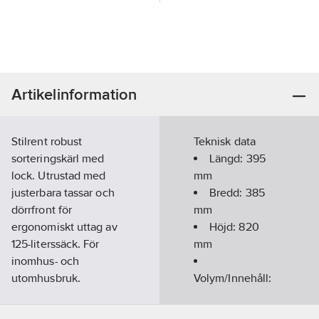
Artikelinformation
Stilrent robust
Teknisk data
sorteringskärl med
Längd:
395
lock. Utrustad med
mm
justerbara tassar och
Bredd:
385
dörrfront för
mm
ergonomiskt uttag av
Höjd:
820
125-literssäck. För
mm
inomhus- och
utomhusbruk.
Volym/Innehåll:
Pulverlackad och
125
l
tillverkad i Sverige av
Färg:
Svart