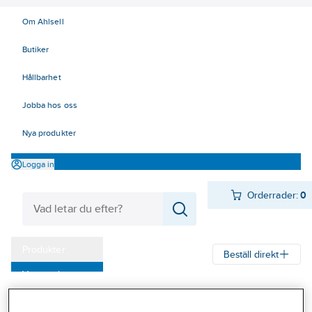
Om Ahlsell
Butiker
Hållbarhet
Jobba hos oss
Nya produkter
Logga in
Orderrader:
0
Produkter
Beställ direkt
Varumärken
Ahlsell
Produkter
Arbetsplats
Förvaring
Förvaringskärl
Kampanjer
Soptunnor och säckhållare