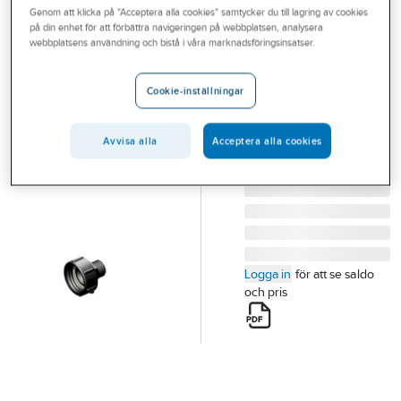
Genom att klicka på "Acceptera alla cookies" samtycker du till lagring av cookies
Outlet
på din enhet för att förbättra navigeringen på webbplatsen, analysera
webbplatsens användning och bistå i våra marknadsföringsinsatser.
Adapter till IBC
Branscher
behållare
Tjänster
Cookie-inställningar
ADAPTER 60X6 HONA
Vårt erbjudande
1 TUM BSP HANE
Artikelnummer:
74336240
Avvisa alla
Acceptera alla cookies
Bli kund
Lev. artikelnr:
87-4051060
Aktuellt
Logga in
för att se saldo
och pris