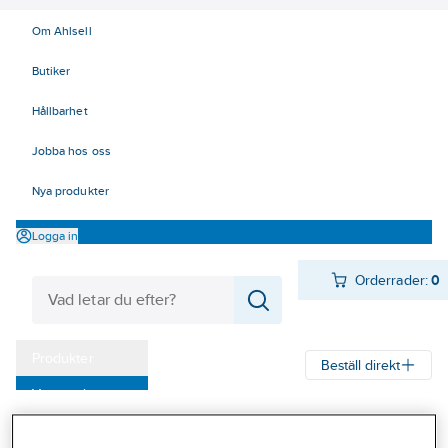
Om Ahlsell
Butiker
Hållbarhet
Jobba hos oss
Nya produkter
Logga in
Orderrader:
0
Produkter
Beställ direkt
Varumärken
Ahlsell
Produkter
Arbetsplats
Förvaring
Kampanjer
Fathantering och invallning
Fathantering och invallning