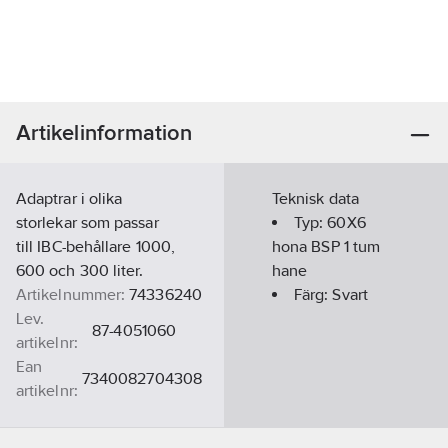
Artikelinformation
Adaptrar i olika
Teknisk data
storlekar som passar
Typ:
60X6
till IBC-behållare 1000,
hona BSP 1 tum
600 och 300 liter.
hane
Artikelnummer:
74336240
Färg:
Svart
Lev.
87-4051060
artikelnr:
Ean
7340082704308
artikelnr:
Materialklass
TE4900