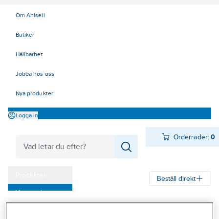
Om Ahlsell
Butiker
Hållbarhet
Jobba hos oss
Nya produkter
Logga in
Orderrader:
0
Produkter
Beställ direkt
Varumärken
Ahlsell
Produkter
Arbetsplats
Förvaring
Kampanjer
Fathantering och invallning
Fathantering och invallning