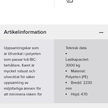
Artikelinformation
Uppsamlingskar som
Teknisk data
är tillverkat i polyeten
som passar två IBC-
Lastkapacitet:
behållare. Karet är
3000 kg
mycket robust och
Material:
utvecklat för säker
Polyeten (PE)
uppsamling av
Bredd:
2230
miljöfarliga ämnen för
mm
att minimera risken för
Höjd:
470
utsläpp i
mm
omgivningen. Denna
Djup:
1460