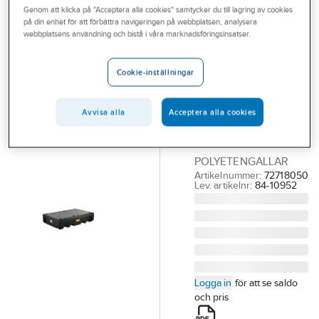
Genom att klicka på "Acceptera alla cookies" samtycker du till lagring av cookies
Outlet
på din enhet för att förbättra navigeringen på webbplatsen, analysera
CEMO
webbplatsens användning och bistå i våra marknadsföringsinsatser.
Branscher
Uppsamlingskar
Tjänster
1100L 2 IBC
Cookie-inställningar
Polyetengaller
Vårt erbjudande
UPPSAMLINGSKAR
Avvisa alla
Acceptera alla cookies
Bli kund
1100L IBC FÖR TVÅ
Aktuellt
IBC MED
POLYETENGALLAR
Artikelnummer:
72718050
Lev. artikelnr:
84-10952
Logga in
för att se saldo
och pris