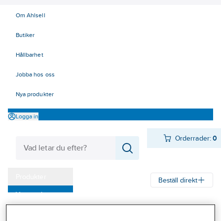
Om Ahlsell
Butiker
Hållbarhet
Jobba hos oss
Nya produkter
Logga in
Orderrader:
0
Produkter
Beställ direkt
Varumärken
Ahlsell
Produkter
Arbetsplats
Förvaring
Kampanjer
Fathantering och invallning
Fathantering och invallning