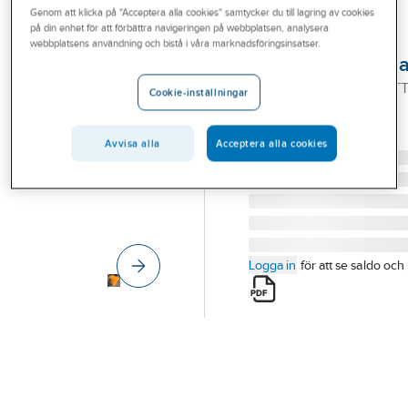
Genom att klicka på "Acceptera alla cookies" samtycker du till lagring av cookies
Outlet
på din enhet för att förbättra navigeringen på webbplatsen, analysera
SPILLIFY
webbplatsens användning och bistå i våra marknadsföringsinsatser.
Branscher
Brunnstätningsma
Tjänster
BRUNNSTÄTNINGSMATT
Cookie-inställningar
LARGE 61
Vårt erbjudande
Artikelnummer:
71117855
Lev. artikelnr:
560013
Avvisa alla
Acceptera alla cookies
Aktuellt
Logga in
för att se saldo och 