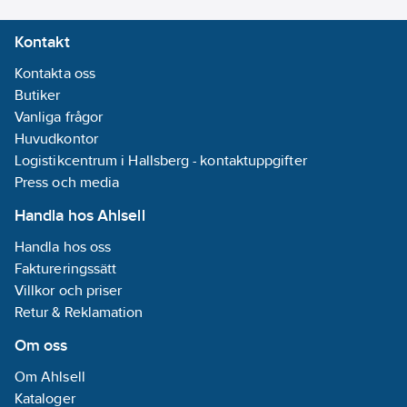
inte används.
Kontakt
Testresultat visar att
vid 100°C under 24
Kontakta oss
timmar behöll
Butiker
brunnsmattorna sin
Vanliga frågor
form och
Huvudkontor
tätningsförmåga, men
Logistikcentrum i Hallsberg - kontaktuppgifter
vid 140°C blev
Press och media
produkten mjukare
Handla hos Ahlsell
och riskerar att rinna
genom gallret på
Handla hos oss
dagvattenbrunnen
Faktureringssätt
som den är avsedd att
Villkor och priser
skydda. Mattan är
Retur & Reklamation
lämplig för långvarigt
Om oss
bruk vid temperaturer
upp till max 80°C för
Om Ahlsell
att bibehålla sina
Kataloger