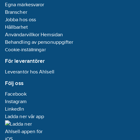
egenskaper.
Egna märkesvaror
Observera att
Branscher
brunnsmattorna är
Jobba hos oss
utformade för akuta
Hållbarhet
och tillfälliga
Användarvillkor Hemsidan
användningsområden
Behandling av personuppgifter
och inte för långvarig
Cookie-inställningar
användning.
För leverantörer
Produkten är tillverkad
av polyuretan och
Leverantör hos Ahlsell
utsätts för nedbrytning
Följ oss
av solens UV-ljus.
Dessutom bildas ett
Facebook
tunt mörkare ytskikt
Instagram
vid påverkan av väder
LinkedIn
och vind, vilket i sin
Ladda ner vår app
tur skyddar mot UV-
ljus och bibehåller
dess funktion.