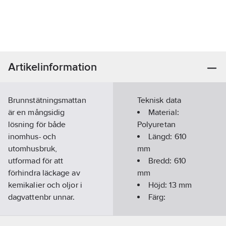
Artikelinformation
Brunnstätningsmattan
Teknisk data
är en mångsidig
Material:
lösning för både
Polyuretan
inomhus- och
Längd:
610
utomhusbruk,
mm
utformad för att
Bredd:
610
förhindra läckage av
mm
kemikalier och oljor i
Höjd:
13
mm
dagvattenbr unnar.
Färg:
Tillverkad av ett icke-
Orange
absorberande material
Vikt:
7.5
kg