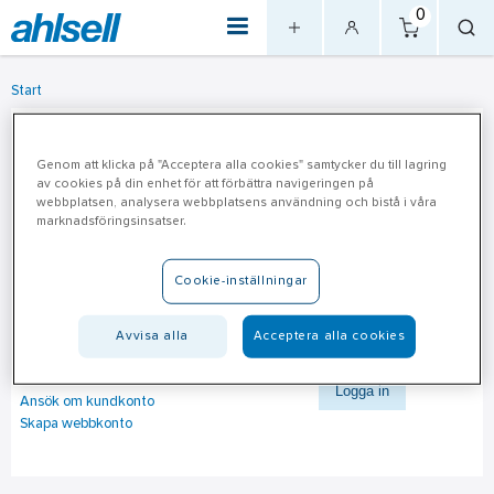
0
Start
Logga in
Genom att klicka på "Acceptera alla cookies" samtycker du till lagring
av cookies på din enhet för att förbättra navigeringen på
Användarnamn
webbplatsen, analysera webbplatsens användning och bistå i våra
marknadsföringsinsatser.
Lösenord
Cookie-inställningar
Avvisa alla
Acceptera alla cookies
Glömt lösenord
Logga in
Ansök om kundkonto
Skapa webbkonto