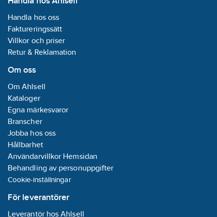
Handla hos Ahlsell
välstädade.
Handla hos oss
Faktureringssätt
Villkor och priser
Retur & Reklamation
Om oss
Om Ahlsell
Kataloger
Egna märkesvaror
Branscher
Jobba hos oss
Hållbarhet
Användarvillkor Hemsidan
Behandling av personuppgifter
Cookie-inställningar
För leverantörer
Leverantör hos Ahlsell