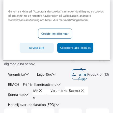
Outlet
Genom att klicka på "Acceptera alla cookies" samtycker du till lagring av cookies
Hand- & hårtork
Branscher
på din enhet för att förbättra navigeringen på webbplatsen, analysera
webbplatsens användning och bistå i våra marknadsföringsinsatser.
Tjänster
Handtork
Hårtork
Tillbehör hand- & hårtork
Vårt erbjudande
Cookie-inställningar
Bli kund
Hos Ahlsell erbjuder vi ett brett sortiment av vitvaror och
Avvisa alla
Acceptera alla cookies
hemelektronik som förenklar både din vardag och ditt arbete. Vårt
Aktuellt
utbud omfattar allt från tvättmaskiner och kylskåp till dator- och
mobiltillbehör. Utforska vårt sortiment och upptäck hur vi kan hjälpa
dig med dina behov.
Se
alla
Varumärke
Lagerförd
Produkter (13)
filter
REACH – Fri från Kandidatämne
Varumärke: ELSTAR
Varumärke: Starmix
Sunda hus
Rensa alla filter
Har miljövarudeklaration (EPD)