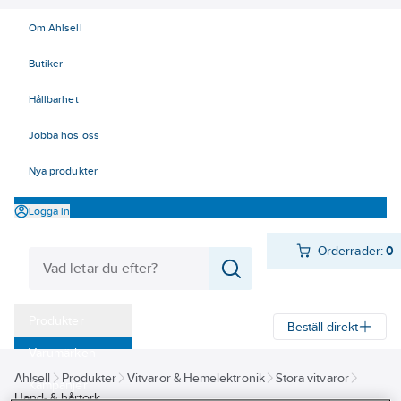
Om Ahlsell
Butiker
Hållbarhet
Jobba hos oss
Nya produkter
Logga in
Orderrader:
0
Produkter
Beställ direkt
Varumärken
Ahlsell
Produkter
Vitvaror & Hemelektronik
Stora vitvaror
Kampanjer
Hand- & hårtork