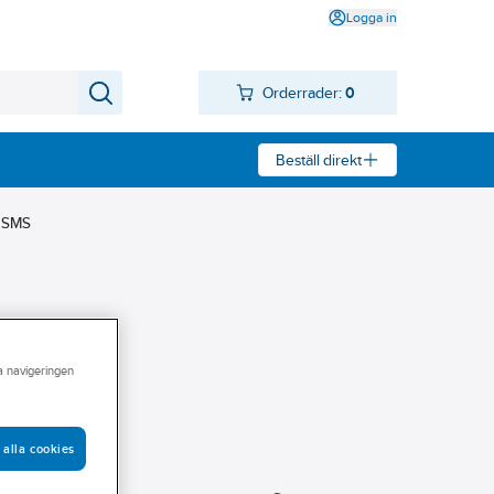
Logga in
Orderrader:
0
Beställ direkt
r SMS
ra navigeringen
 alla cookies