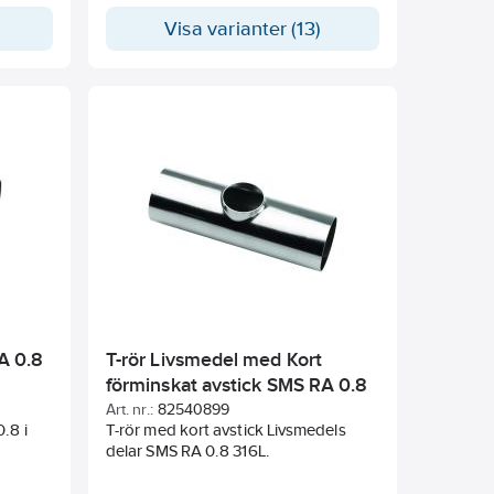
Visa varianter (13)
A 0.8
T-rör Livsmedel med Kort
förminskat avstick SMS RA 0.8
316L.
Art. nr.:
82540899
.8 i
T-rör med kort avstick Livsmedels
delar SMS RA 0.8 316L.