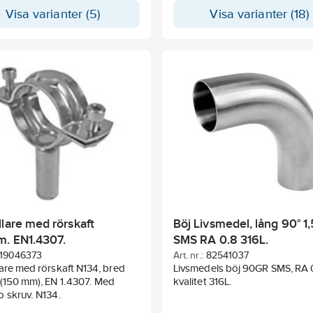
Visa varianter (5)
Visa varianter (18)
lare med rörskaft
Böj Livsmedel, lång 90° 1
. EN1.4307.
SMS RA 0.8 316L.
19046373
Art. nr.:
82541037
are med rörskaft N134, bred
Livsmedels böj 90GR SMS, RA 0
(150 mm), EN 1.4307. Med
kvalitet 316L.
 skruv. N134.