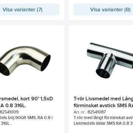
Visa varianter (7)
Visa varianter (8)
vsmedel, kort 90° 1,5xD
T-rör Livsmedel med Lång
A 0.8 316L.
förminskat avstick SMS R
316L.
82541009
Art. nr.:
82541087
els böj 90GR SMS, RA 0.8 i
T-rör med långt förminskat avs
t 316L.
Livsmedels delar SMS RA 0.8 3