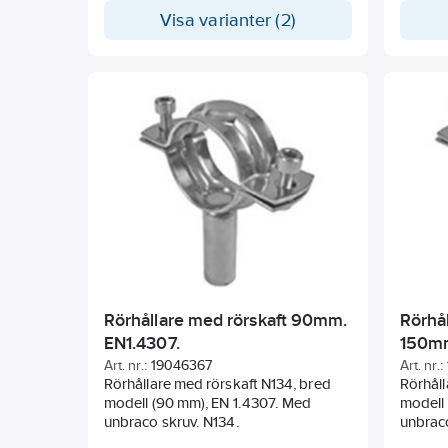
Visa varianter (2)
Rörhållare med rörskaft 90mm.
Rörhål
EN1.4307.
150mm
Art. nr.:
19046367
Art. nr.:
Rörhållare med rörskaft N134, bred
Rörhåll
modell (90 mm), EN 1.4307. Med
modell 
unbraco skruv. N134.
unbraco