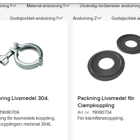
tning 1
Material anslutning 1
Utvändig rördiameter anslutning
Godstjocklek anslutning 1
Anslutning 2
Godstjocklek a
vändig rördiameter anslutning 3
Godstjocklek anslutning 3
ring Livsmedel 304.
Packning Livsmedel för
Clampkoppling
19080706
Art. nr.:
19080734
ng för livsmedels koppling,
För klämflänskoppling.
opplingen, material 304L.