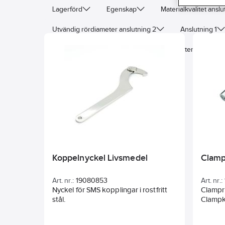
Lagerförd
Egenskap
Materialkvalitet anslu
Utvändig rördiameter anslutning 2
Anslutning 1
Materialkvalitet
Lämplig för rördiameter
Ut
Koppelnyckel Livsmedel
Clamp
Art. nr.:
19080853
Art. nr.:
Nyckel för SMS kopplingar i rostfritt
Clampri
stål.
Clampk