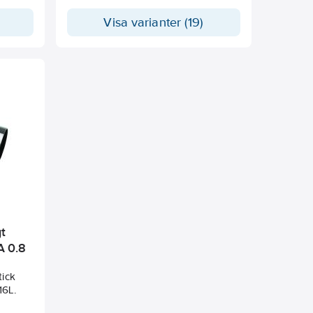
Visa varianter (19)
t
A 0.8
tick
16L.