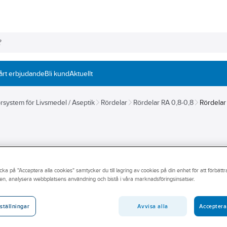
årt erbjudande
Bli kund
Aktuellt
rsystem för Livsmedel / Aseptik
Rördelar
Rördelar RA 0,8-0,8
Rördela
cka på "Acceptera alla cookies" samtycker du till lagring av cookies på din enhet för att förbätt
en, analysera webbplatsens användning och bistå i våra marknadsföringsinsatser.
l hittar du ett noga utvalt sortiment av stålrör och delar inom
håller. Därför hittar du bara rörsystem av hög kvalitet hos oss. Våra
 hitta rätt produkter för just ert jobb. Utforska hela vårt sortiment av
Avvisa alla
Acceptera
ställningar
utik