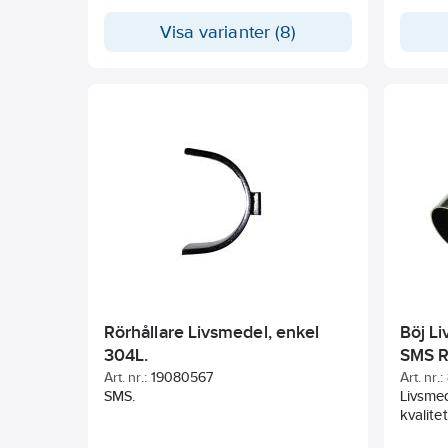
Visa varianter (8)
Rörhållare Livsmedel, enkel
Böj Li
304L.
SMS R
Art. nr.:
19080567
Art. nr.:
SMS.
Livsmed
kvalite