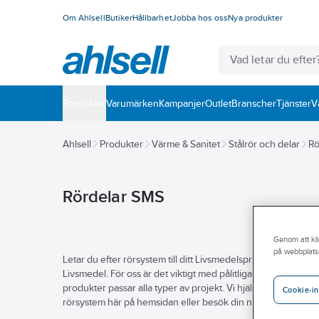
Om Ahlsell
Butiker
Hållbarhet
Jobba hos oss
Nya produkter
Produkter
Varumärken
Kampanjer
Outlet
Branscher
Tjänster
V
Ahlsell
Produkter
Värme & Sanitet
Stålrör och delar
Rö
Rördelar SMS
Genom att kli
på webbplats
Letar du efter rörsystem till ditt Livsmedelsprojekt? På Ahlsel
Livsmedel. För oss är det viktigt med pålitliga produkter som 
produkter passar alla typer av projekt. Vi hjälper dig gärna att
Cookie-in
rörsystem här på hemsidan eller besök din närmsta Ahlsellb