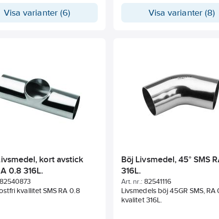
Visa varianter (6)
Visa varianter (8)
Livsmedel, kort avstick
Böj Livsmedel, 45° SMS R
A 0.8 316L.
316L.
82540873
Art. nr.:
82541116
rostfri kvallitet SMS RA 0.8
Livsmedels böj 45GR SMS, RA 0
kvalitet 316L.