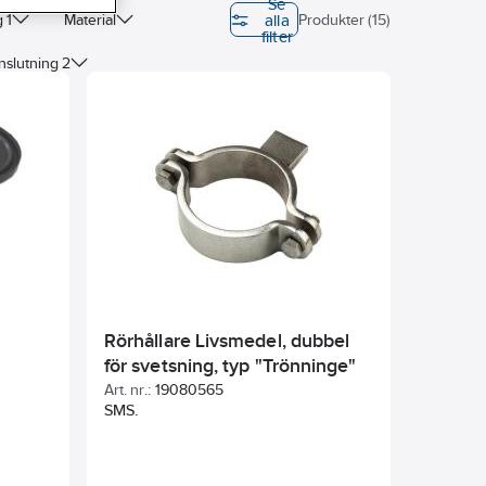
Se
alla
 1
Material
Produkter (15)
filter
nslutning 2
Rörhållare Livsmedel, dubbel
för svetsning, typ "Trönninge"
304L.
Art. nr.:
19080565
SMS.