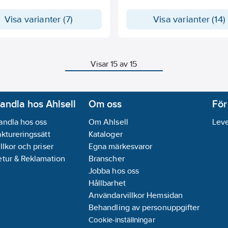
Visa varianter (7)
Visa varianter (14)
Visar 15 av 15
andla hos Ahlsell
Om oss
För
andla hos oss
Om Ahlsell
Leve
aktureringssätt
Kataloger
llkor och priser
Egna märkesvaror
etur & Reklamation
Branscher
Jobba hos oss
Hållbarhet
Användarvillkor Hemsidan
Behandling av personuppgifter
Cookie-inställningar